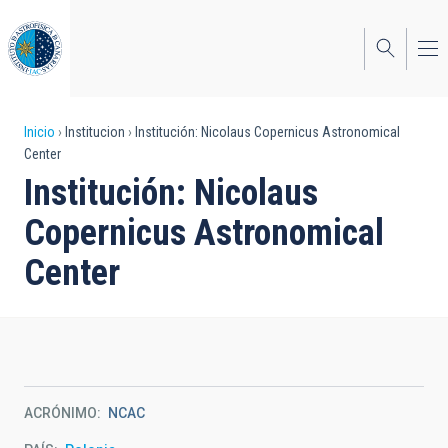
Pasar
al
contenido
principal
Sobrescribir
Inicio
Institucion
Institución: Nicolaus Copernicus Astronomical
Center
enlaces
Institución: Nicolaus
de
Copernicus Astronomical
ayuda
Center
a
la
navegación
ACRÓNIMO
NCAC