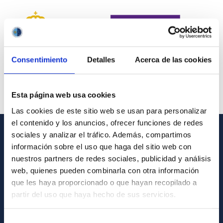
Consentimiento
Detalles
Acerca de las cookies
Esta página web usa cookies
Las cookies de este sitio web se usan para personalizar
el contenido y los anuncios, ofrecer funciones de redes
sociales y analizar el tráfico. Además, compartimos
INFORMACIÓN GENERAL
información sobre el uso que haga del sitio web con
nuestros partners de redes sociales, publicidad y análisis
Contacto
web, quienes pueden combinarla con otra información
Cómo llegar al IAC
que les haya proporcionado o que hayan recopilado a
partir del uso que haya hecho de sus servicios.
Directorio de personal
Biblioteca
Selección