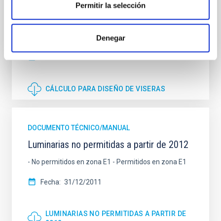
Permitir la selección
Para proyectores antiguos con asimetría frontal (NO
TECNOLOGÍA LED), cuando es necesario inclinar los
proyectores a un ángulo superior al permitido se
puede instalar un visera acorde a este documento.
Denegar
Fecha
14/12/2017
CÁLCULO PARA DISEÑO DE VISERAS
DOCUMENTO TÉCNICO/MANUAL
Luminarias no permitidas a partir de 2012
- No permitidos en zona E1 - Permitidos en zona E1
Fecha
31/12/2011
LUMINARIAS NO PERMITIDAS A PARTIR DE