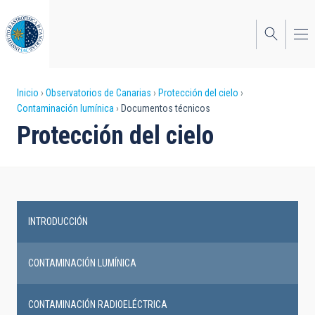
Pasar
al
contenido
principal
Sobrescribir
Inicio
Observatorios de Canarias
Protección del cielo
Contaminación lumínica
Documentos técnicos
enlaces
Protección del cielo
de
ayuda
a
la
INTRODUCCIÓN
Main
navegación
navigation
CONTAMINACIÓN LUMÍNICA
CONTAMINACIÓN RADIOELÉCTRICA