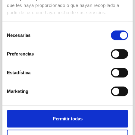
que les haya proporcionado o que hayan recopilado a
Guía práctica de niveles de iluminación según EN-
13201 y RD1890/08. NOTA SUA 4.1: Otros
partir del uso que haya hecho de sus servicios.
reglamentos de obligado cumplimiento. Se entiende
que estas exigencias no serán de aplicación cuando
Selección
algún reglamento de obligado cumplimiento exija
Necesarias
de
niveles de iluminación máximos incompatibles con
consentimiento
estos niveles mínimos, por otros condicionantes
como por ejemplo la ley 31/1988, de 31 de octubre,
Preferencias
sobre protección de la calidad astronómica de los
observatorios del Instituto de Astrofísica de Canarias.
Estadística
Fecha
20/09/2019
Marketing
NUEVA TABLA NIVELES UNE EN13201 - SUA-4
DOCUMENTO TÉCNICO/MANUAL
Permitir todas
Cálculo para diseño de viseras