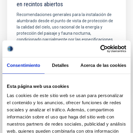
en recintos abiertos
Recomendaciones generales para la instalación de
alumbrado desde el punto de vista de protección de
la calidad del cielo, uso racional de la energía y
protección del paisaje y fauna nocturna,
condicionado parcialmente por las especificaciones
de las normativas sectoriales de seguridad en cada
caso.
Fecha
01/10/2024
Consentimiento
Detalles
Acerca de las cookies
RESUMEN DE NIVELES LUMINOTÉCNICOS
Esta página web usa cookies
RECOMENDADOS EN EL EXTERIOR O EN
RECINTOS ABIERTOS
Las cookies de este sitio web se usan para personalizar
el contenido y los anuncios, ofrecer funciones de redes
sociales y analizar el tráfico. Además, compartimos
información sobre el uso que haga del sitio web con
DOCUMENTO TÉCNICO/MANUAL
nuestros partners de redes sociales, publicidad y análisis
Tabla Niveles Une EN13201 - SUA-4
web, quienes pueden combinarla con otra información