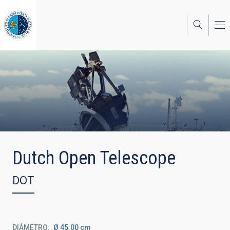
Pasar
al
contenido
principal
Dutch Open Telescope
DOT
DIÁMETRO
Ø 45.00 cm