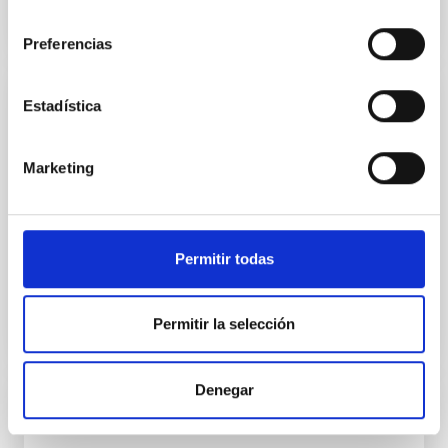
consentimiento
Preferencias
Estadística
INSTALACIÓN
Telescopio Solar GREGOR
Marketing
GREGOR es un nuevo telescopio solar con una
apertura de 1,5 m que se está instalando
actualmente en el Observatorio del Teide en
Tenerife. Este proyecto lo...
Permitir todas
Permitir la selección
Denegar
INSTALACIÓN