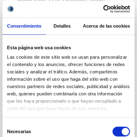
THEMIS es un experimento conjunto de las agencias
nacionales de investigación de Francia (CNRS/INSU)
e Italia (INFA). Está situado en Izaña, a 2.400 m de...
Consentimiento
Detalles
Acerca de las cookies
Esta página web usa cookies
Las cookies de este sitio web se usan para personalizar
el contenido y los anuncios, ofrecer funciones de redes
sociales y analizar el tráfico. Además, compartimos
INSTALACIÓN
información sobre el uso que haga del sitio web con
Telescopio Solar Europeo
nuestros partners de redes sociales, publicidad y análisis
web, quienes pueden combinarla con otra información
The European Solar Telescope (EST) is a next
que les haya proporcionado o que hayan recopilado a
generation large-aperture solar telescope. This 4-
partir del uso que haya hecho de sus servicios.
metre telescope will be optimised for studies of the
magnetic...
Selección
Necesarias
de