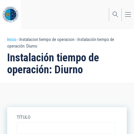
Pasar
al
contenido
principal
Sobrescribir
Inicio
Instalacion tiempo de operacion
Instalación tiempo de
operación: Diurno
enlaces
Instalación tiempo de
de
operación: Diurno
ayuda
a
la
navegación
TÍTULO