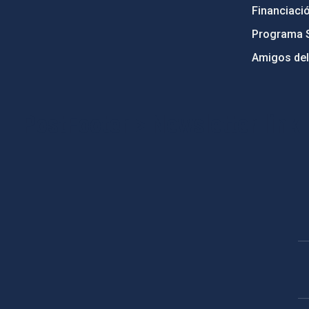
Financiaci
Programa 
Amigos del
PostFooter > Newsletter link