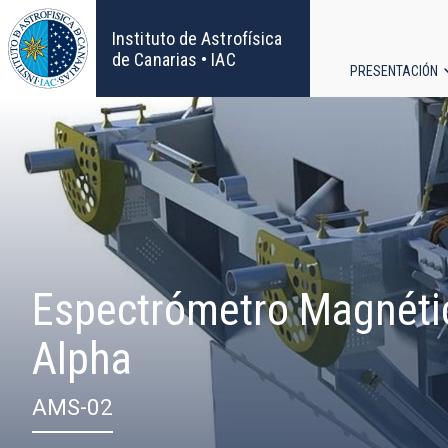
Pasar
al
Instituto de Astrofísica
contenido
de Canarias • IAC
PRESENTACIÓN
principal
Navega
principa
Espectrómetro Magnéti
Alpha
AMS-02