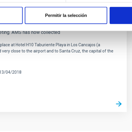
Permitir la selección
o the AMS Days at La Palma conference. As you recall,
il 2015, the DG of CERN organized a very successful
ing. AMS has now collected
place at Hotel H10 Taburiente Playa in Los Cancajos (a
d very close to the airport and to Santa Cruz, the capital of the
13/04/2018