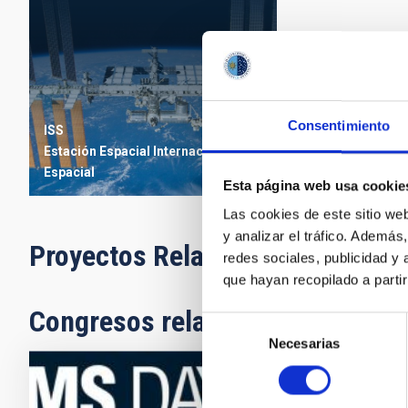
Consentimiento
ISS
Estación Espacial Internacional
Espacial
Esta página web usa cookie
Las cookies de este sitio we
y analizar el tráfico. Ademá
Proyectos Relacionados
redes sociales, publicidad y
que hayan recopilado a parti
Congresos relacionados
Selección
Necesarias
de
consentimiento
CONGRESO