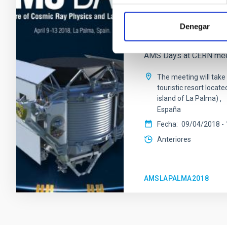
AMS Days 2018
Denegar
This is to invite you t
three years ago, in Apr
AMS Days at CERN meet
The meeting will take 
touristic resort locate
island of La Palma)
España
Fecha
09/04/2018
-
Anteriores
AMSLAPALMA2018