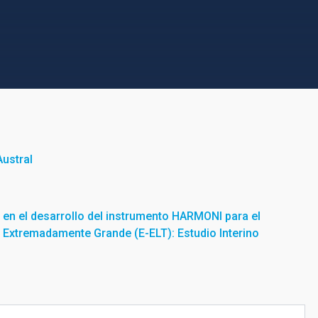
ustral
C en el desarrollo del instrumento HARMONI para el
Extremadamente Grande (E-ELT): Estudio Interino