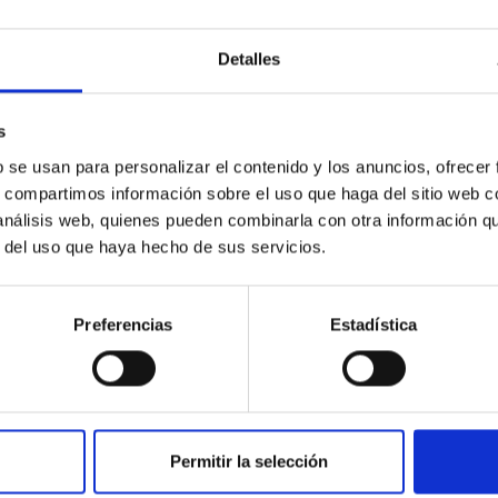
Detalles
s
b se usan para personalizar el contenido y los anuncios, ofrecer
s, compartimos información sobre el uso que haga del sitio web 
 Galáctica en el Grupo Local
 análisis web, quienes pueden combinarla con otra información q
r del uso que haya hecho de sus servicios.
y evolución de galaxias es un problema fundamental en
u estudio requiere “viajar atrás en el tiempo”, para lo
 enfoques complementarios. El mas extendido consiste
Preferencias
Estadística
as propiedades de las galaxias a diferentes distancias
 Nuestro equipo se concentra en el otro enfoque,
nández Alvar
Permitir la selección
ón