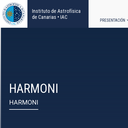
Pasar
al
Instituto de Astrofísica
contenido
de Canarias • IAC
PRESENTACIÓN
principal
Navega
principa
HARMONI
HARMONI