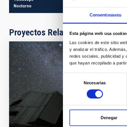
Nocturno
Consentimiento
Proyectos Relacionados
Esta página web usa cookie
Las cookies de este sitio we
y analizar el tráfico. Ademá
Evolución
redes sociales, publicidad y
que hayan recopilado a parti
La formación 
Astrofísica. S
Selección
cual hay dos
Necesarias
de
en analizar l
consentimiento
cosmológicas.
denominado
Emma
Fer
Denegar
En ejecuci