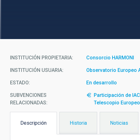
INSTITUCIÓN PROPIETARIA
Consorcio HARMONI
INSTITUCIÓN USUARIA
Observatorio Europeo A
ESTADO
En desarrollo
SUBVENCIONES
Participación de IA
RELACIONADAS:
Telescopio Europeo 
Descripción
Historia
Noticias
(solapa
activa)