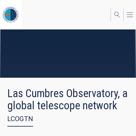
Pasar
al
contenido
principal
Las Cumbres Observatory, a
global telescope network
LCOGTN