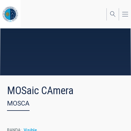
Pasar
al
contenido
principal
MOSaic CAmera
MOSCA
BANDA
Visible