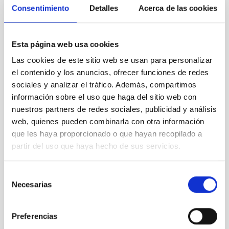
Consentimiento
Detalles
Acerca de las cookies
GHaFaS
Esta página web usa cookies
GHaFaS
Instrumento
Espectrógrafo
Las cookies de este sitio web se usan para personalizar
el contenido y los anuncios, ofrecer funciones de redes
sociales y analizar el tráfico. Además, compartimos
información sobre el uso que haga del sitio web con
nuestros partners de redes sociales, publicidad y análisis
web, quienes pueden combinarla con otra información
que les haya proporcionado o que hayan recopilado a
partir del uso que haya hecho de sus servicios.
Selección
Necesarias
de
consentimiento
Preferencias
NICS