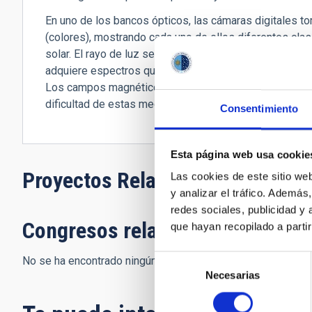
En uno de los bancos ópticos, las cámaras digitales 
(colores), mostrando cada uno de ellos diferentes cla
solar. El rayo de luz se puede desviar a otro banco óp
adquiere espectros que se pueden utilizar para medir p
Los campos magnéticos solares se pueden medir con la 
dificultad de estas mediciones, se requieren instrument
Consentimiento
Esta página web usa cookie
Proyectos Relacionados
Las cookies de este sitio we
y analizar el tráfico. Ademá
redes sociales, publicidad y
Congresos relacionados
que hayan recopilado a parti
Selección
No se ha encontrado ningún resultado.
Necesarias
de
consentimiento