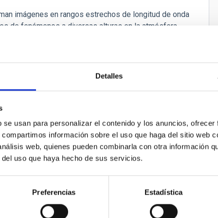
toman imágenes en rangos estrechos de longitud de onda
ses de fenómenos a diversas alturas en la atmósfera
tico en donde se encuentra un espectrógrafo, que
ropiedades físicas, como la velocidad del gas solar.
ayuda de la polarización de la luz. Debido a la
os de alta precisión y una imagen solar nítida y estable.
Detalles
s
b se usan para personalizar el contenido y los anuncios, ofrecer
s, compartimos información sobre el uso que haga del sitio web 
 análisis web, quienes pueden combinarla con otra información q
r del uso que haya hecho de sus servicios.
Preferencias
Estadística