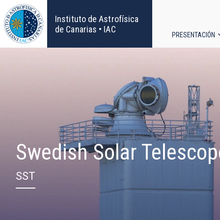
Pasar
al
Instituto de Astrofísica
contenido
de Canarias • IAC
PRESENTACIÓN
principal
Navega
principa
Swedish Solar Telescop
SST