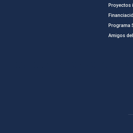
Proyectos i
Financiaci
Programa 
Amigos del
PostFooter > Newsletter link