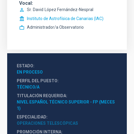
Vocal
Sr.
David
López Fernández-Nespral
Instituto de Astrofísica de Canarias (IAC)
Administrador/a Observatorio
ESTADO
EN PROCESO
PERFIL DEL PUESTO
TÉCNICO/A
TITULACIÓN REQUERIDA
NIVEL ESPAÑOL TÉCNICO SUPERIOR - FP (MECES 
1)
ESPECIALIDAD
OPERACIONES TELESCÓPICAS
PROMOCIÓN INTERNA