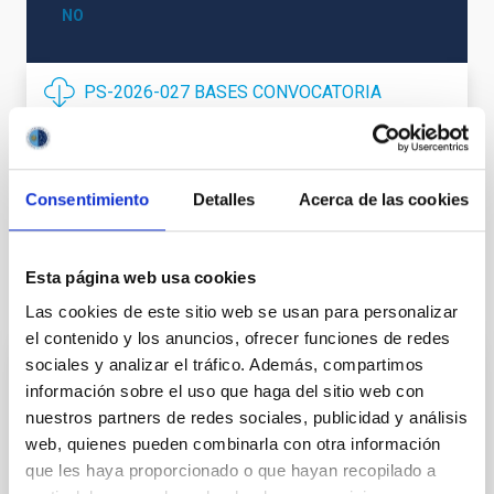
NO
PS-2026-027 BASES CONVOCATORIA
ANEXO III SOLICITUD
ANEXO VI-PRÁCTICAS.
Consentimiento
Detalles
Acerca de las cookies
Esta página web usa cookies
Te puede interesar
Las cookies de este sitio web se usan para personalizar
el contenido y los anuncios, ofrecer funciones de redes
sociales y analizar el tráfico. Además, compartimos
CONTRATO INDEFINIDO
información sobre el uso que haga del sitio web con
Dos contratos - Ingeniería Especialidad
nuestros partners de redes sociales, publicidad y análisis
web, quienes pueden combinarla con otra información
Mecánica- GTCAO.PS-2026-057
que les haya proporcionado o que hayan recopilado a
Se convoca proceso selectivo para formalizar un