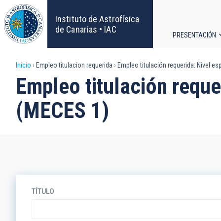
Pasar
al
Instituto de Astrofísica
contenido
de Canarias • IAC
PRESENTACIÓN
principal
Navega
Sobrescribir
Inicio
Empleo titulacion requerida
Empleo titulación requerida: Nivel 
principa
Empleo titulación requ
enlaces
(MECES 1)
de
ayuda
a
la
TÍTULO
navegación