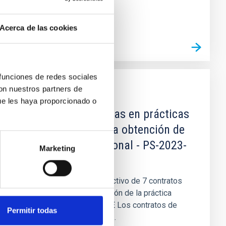
Acerca de las cookies
 funciones de redes sociales
con nuestros partners de
EMPLEO
ue les haya proporcionado o
7 Administrativos/as en prácticas
- Formación para la obtención de
la práctica profesional - PS-2023-
Marketing
057
Se convoca proceso selectivo de 7 contratos
formativos para la obtención de la práctica
profesional. IMPORTANTE Los contratos de
Permitir todas
trabajo formativos para la...