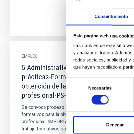
Consentimiento
Esta página web usa cookie
Las cookies de este sitio we
y analizar el tráfico. Ademá
EMPLEO
redes sociales, publicidad y
5 Administrativos/as en
que hayan recopilado a parti
prácticas-Formación para la
Selección
obtención de la práctica
Necesarias
de
profesional-PS-2024-040
consentimiento
Se convoca proceso selectivo de 5 contratos
formativos para la obtención de la práctica
profesional. IMPORTANTE Los contratos de
Denegar
trabajo formativos para la...