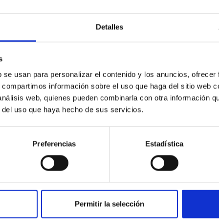
Detalles
s
b se usan para personalizar el contenido y los anuncios, ofrecer
s, compartimos información sobre el uso que haga del sitio web 
EMPLEO
 análisis web, quienes pueden combinarla con otra información q
6 Administrativos/as-Formación
r del uso que haya hecho de sus servicios.
para la obtención de la práctica
profesional.PS-2026-026
Preferencias
Estadística
Se convoca proceso selectivo para formalizar
seis contratos formativos para la obtención de
la práctica profesional, (11.3, del RDLeg
2/2015), en la categoría...
Permitir la selección