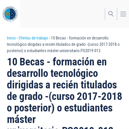
Pasar
al
contenido
principal
Sobrescribir
Inicio
Ofertas de trabajo
10 Becas - formación en desarrollo
tecnológico dirigidas a recién titulados de grado -(curso 2017-2018 o
enlaces
posterior) o estudiantes máster universitario.PS2019-012
de
10 Becas - formación en
ayuda
desarrollo tecnológico
a
dirigidas a recién titulados
la
de grado -(curso 2017-2018
navegación
o posterior) o estudiantes
máster