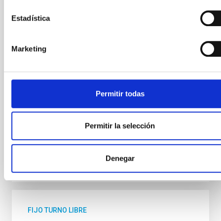
2026-032
Estadística
Se convoca proceso selectivo para el ingreso, como
personal laboral fijo, de un puesto de trabajo con la
categoría profesional de Técnico/a de Taller, acogido
Marketing
al Convenio y que tendrá, entre otras, las siguientes
funciones: Realización de trabajos de fabricación
mecánica, ajuste y montaje de piezas y conjuntos,
empleando máquinas herramienta
Permitir todas
Fecha de publicación
13/07/2026
Plazo de presentación hasta el
10/08/2026
Permitir la selección
Abierto
Denegar
FIJO TURNO LIBRE