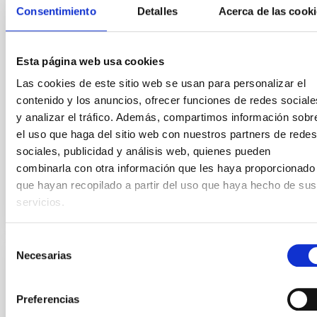
Se convoca proceso selectivo para formalizar un
Consentimiento
Detalles
Acerca de las cook
contrato laboral de duración indefinida (Artículo 23bis
de la Ley 14/2011, de 1 de junio, de la Ciencia, la
Tecnología y la Innovación), fuera de convenio, por el
Esta página web usa cookies
sistema general de acceso libre y que tendrá, entre
otras, las siguientes funciones: Dentro del equipo de
Las cookies de este sitio web se usan para personalizar el
mecánica del proyecto sistema
contenido y los anuncios, ofrecer funciones de redes sociale
y analizar el tráfico. Además, compartimos información sobr
Fecha de publicación
17/07/2026
el uso que haga del sitio web con nuestros partners de redes
Plazo de presentación hasta el
07/08/2026
sociales, publicidad y análisis web, quienes pueden
Abierto
combinarla con otra información que les haya proporcionado
que hayan recopilado a partir del uso que haya hecho de sus
servicios.
Selección
Necesarias
de
FIJO TURNO LIBRE
consentimiento
Un contrato - Técnico/a de Taller -
Preferencias
Especialidad Mecánica- Fijo Laboral - PS-