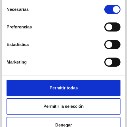
Instituto de Astrofísica de Canarias (IAC)
Selección
Necesarias
Técnico/a Sistemas Junior
de
consentimiento
Preferencias
Estadística
ESTADO
EN PROCESO
PERFIL DEL PUESTO
Marketing
TÉCNICO/A
TITULACIÓN REQUERIDA
NIVEL ESPAÑOL TÉCNICO SUPERIOR - FP (MECES 
1)
Permitir todas
ESPECIALIDAD
MANTENIMIENTO GENERAL OBSERVATORIOS
Permitir la selección
PROMOCIÓN INTERNA
NO
Denegar