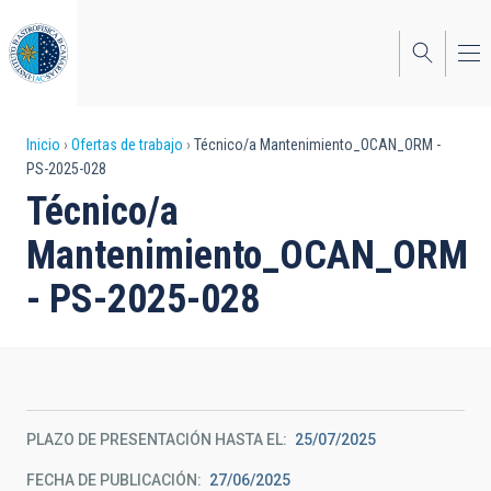
Pasar
al
contenido
principal
Sobrescribir
Inicio
Ofertas de trabajo
Técnico/a Mantenimiento_OCAN_ORM -
PS-2025-028
enlaces
Técnico/a
de
Mantenimiento_OCAN_ORM
ayuda
- PS-2025-028
a
la
navegación
PLAZO DE PRESENTACIÓN HASTA EL
25/07/2025
FECHA DE PUBLICACIÓN
27/06/2025