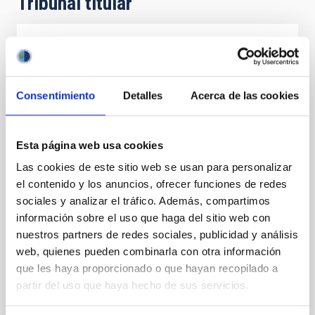
Tribunal titular
Presidente/a
Sr.
Javier
Herrera Llorente
Instituto de Astrofísica de
Consentimiento
Detalles
Acerca de las cookies
Canarias (IAC)
Jefe/a Departamento ORM
Esta página web usa cookies
Las cookies de este sitio web se usan para personalizar
Secretario/a
Mr.
Jorge
Ortega Martín
el contenido y los anuncios, ofrecer funciones de redes
Instituto de Astrofísica de
sociales y analizar el tráfico. Además, compartimos
Canarias (IAC)
información sobre el uso que haga del sitio web con
Jefe/a Servicio Mto. Gral.
nuestros partners de redes sociales, publicidad y análisis
web, quienes pueden combinarla con otra información
que les haya proporcionado o que hayan recopilado a
Vocal
partir del uso que haya hecho de sus servicios.
Sra.
Isabel María
Plasencia García