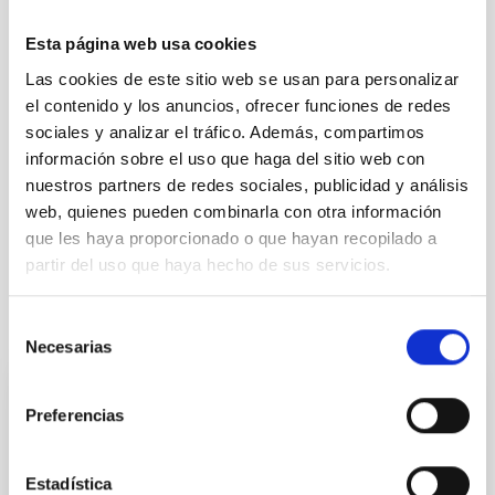
PROMOCIÓN INTERNA
NO
Esta página web usa cookies
Las cookies de este sitio web se usan para personalizar
el contenido y los anuncios, ofrecer funciones de redes
PS-2026-025 BASES CONVOCATORIA
sociales y analizar el tráfico. Además, compartimos
ANEXO III SOLICITUD
información sobre el uso que haga del sitio web con
nuestros partners de redes sociales, publicidad y análisis
ANEXO VI-PRÁCTICAS.
web, quienes pueden combinarla con otra información
que les haya proporcionado o que hayan recopilado a
partir del uso que haya hecho de sus servicios.
Te puede interesar
Selección
Necesarias
de
consentimiento
CONTRATO INDEFINIDO
Preferencias
Dos contratos - Ingeniería Especialidad
Mecánica- GTCAO.PS-2026-057
Estadística