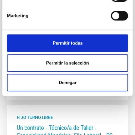
Se convoca proceso selectivo para formalizar un
contrato laboral de duración indefinida (Artículo 23bis
Marketing
de la Ley 14/2011, de 1 de junio, de la Ciencia, la
Tecnología y la Innovación), fuera de convenio, por el
sistema general de acceso libre y que tendrá, entre
otras, las siguientes funciones: Dentro del equipo de
Permitir todas
mecánica del proyecto sistema
Fecha de publicación
17/07/2026
Plazo de presentación hasta el
07/08/2026
Permitir la selección
Abierto
Denegar
FIJO TURNO LIBRE
Un contrato - Técnico/a de Taller -