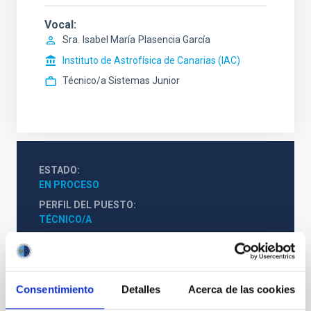
Vocal
Sra.
Isabel María
Plasencia García
Instituto de Astrofísica de Canarias (IAC)
Técnico/a Sistemas Junior
ESTADO
EN PROCESO
PERFIL DEL PUESTO
TÉCNICO/A
TITULACIÓN REQUERIDA
NIVEL ESPAÑOL TÉCNICO SUPERIOR - FP (MECES 
1)
ESPECIALIDAD
Consentimiento
Detalles
Acerca de las cookies
MECÁNICA Y ELECTRICIDAD