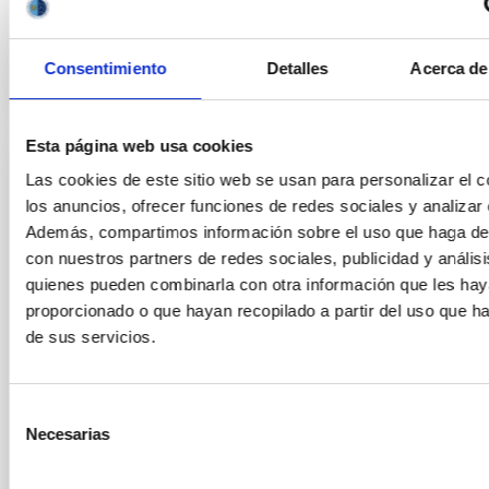
Abierto
Consentimiento
Detalles
Acerca de
Esta página web usa cookies
FIJO TURNO LIBRE
Las cookies de este sitio web se usan para personalizar el c
los anuncios, ofrecer funciones de redes sociales y analizar e
Cinco Contratos-Administrativos/as_Fijo
Además, compartimos información sobre el uso que haga del
Laboral-PS-2026-028
con nuestros partners de redes sociales, publicidad y anális
Se convoca proceso selectivo para cubrir cinco
quienes pueden combinarla con otra información que les ha
plazas de personal laboral fijo acogido a Convenio
proporcionado o que hayan recopilado a partir del uso que 
colectivo del IAC por el sistema general de ingreso
de sus servicios.
libre y que tendrá, entre otras, las siguientes
funciones: Ejecución de los procedimientos
administrativos de su competencia, proponiendo
Selección
acciones de mejora continua para su optimización.
Necesarias
de
Gestión
consentimiento
Fecha de publicación
22/06/2026