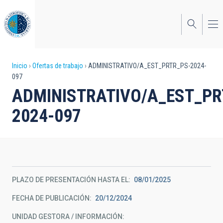
Pasar
al
contenido
principal
Sobrescribir
Inicio
Ofertas de trabajo
ADMINISTRATIVO/A_EST_PRTR_PS-2024-
097
enlaces
ADMINISTRATIVO/A_EST_PR
de
2024-097
ayuda
a
la
navegación
PLAZO DE PRESENTACIÓN HASTA EL
08/01/2025
FECHA DE PUBLICACIÓN
20/12/2024
UNIDAD GESTORA / INFORMACIÓN