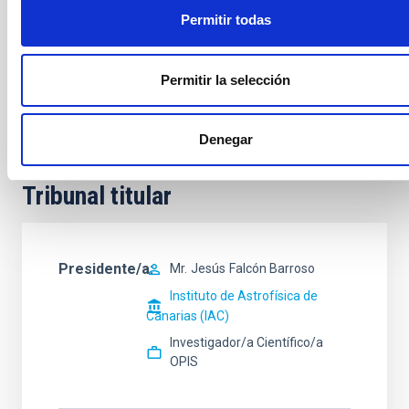
Fecha límite de presentación de candidaturas
:
31 de Marzo
Permitir todas
de 2021
Contacto:
para más información sobre los aspectos científicos
Permitir la selección
de esta oferta se puede contactar con el IP del proyecto en el
IAC, Dr. Carlos M. Gutiérrez de la Cruz (
cgc at iac.es
).
Denegar
Tribunal titular
Presidente/a
Mr.
Jesús
Falcón Barroso
Instituto de Astrofísica de
Canarias (IAC)
Investigador/a Científico/a
OPIS