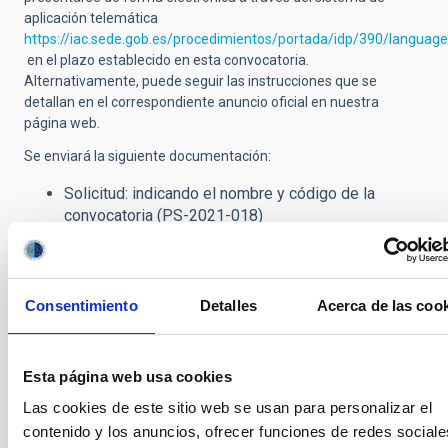
aplicación telemática
https://iac.sede.gob.es/procedimientos/portada/idp/390/languag
en el plazo establecido en esta convocatoria.
Alternativamente, puede seguir las instrucciones que se
detallan en el correspondiente anuncio oficial en nuestra
página web.
Se enviará la siguiente documentación:
Solicitud: indicando el nombre y código de la
convocatoria (PS-2021-018)
Copia Documento Nacional de Identidad o
Pasaporte vigente
CV, conteniendo lista de publicaciones
Memoria de la actividad investigadora y
Consentimiento
Detalles
Acerca de las coo
justificación de la adecuación al puesto (máximo de
2 páginas)
Copia del Grado de Doctor o certificado de estar en
Esta página web usa cookies
posesión del título (en castellano o inglés)
Las cookies de este sitio web se usan para personalizar el
Acreditación de la Formación Complementaria en
contenido y los anuncios, ofrecer funciones de redes sociale
otros Centros de Investigación para los candidatos