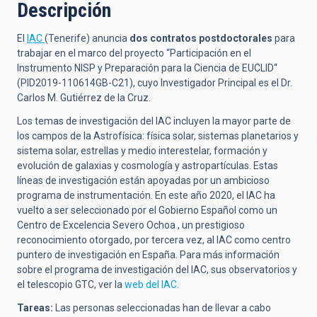
Descripción
El
IAC
(Tenerife) anuncia
dos contratos postdoctorales
para
trabajar en el marco del proyecto “Participación en el
Instrumento NISP y Preparación para la Ciencia de EUCLID“
(PID2019-110614GB-C21), cuyo Investigador Principal es el Dr.
Carlos M. Gutiérrez de la Cruz.
Los temas de investigación del IAC incluyen la mayor parte de
los campos de la Astrofísica:
física solar, sistemas planetarios y
sistema solar, estrellas y medio interestelar, formación y
evolución de galaxias y cosmología y astropartículas. Estas
líneas de investigación están apoyadas por un ambicioso
programa de instrumentación.
En este año 2020, el IAC ha
vuelto a ser seleccionado
por el Gobierno Español
como un
Centro de Excelencia Severo Ochoa
,
un prestigioso
reconocimiento otorgado, por tercera vez, al IAC como centro
puntero de investigación en España.
Para más información
sobre el programa de investigación del IAC, sus observatorios y
el telescopio GTC, ver la
web del IAC
.
Tareas:
Las personas seleccionadas han de llevar a cabo