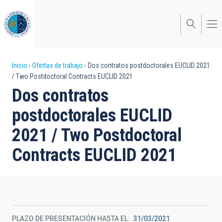
Pasar
al
contenido
principal
Sobrescribir
Inicio
Ofertas de trabajo
Dos contratos postdoctorales EUCLID 2021
/ Two Postdoctoral Contracts EUCLID 2021
enlaces
Dos contratos
de
postdoctorales EUCLID
ayuda
2021 / Two Postdoctoral
a
Contracts EUCLID 2021
la
navegación
PLAZO DE PRESENTACIÓN HASTA EL
31/03/2021