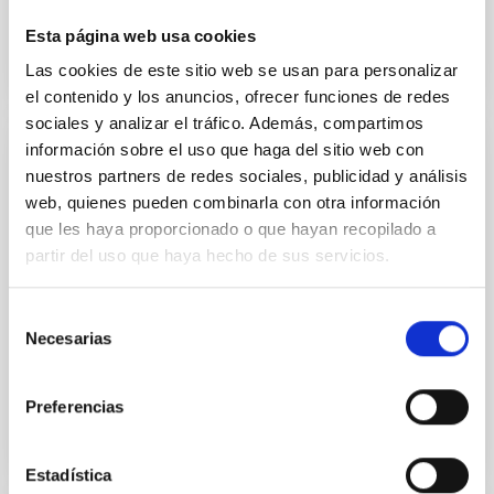
Esta página web usa cookies
Las cookies de este sitio web se usan para personalizar
el contenido y los anuncios, ofrecer funciones de redes
sociales y analizar el tráfico. Además, compartimos
información sobre el uso que haga del sitio web con
EMPLEO
nuestros partners de redes sociales, publicidad y análisis
web, quienes pueden combinarla con otra información
PS-2020-025 Un contrato postdoctoral
que les haya proporcionado o que hayan recopilado a
Astronomo IAC-NOT/One Postdoctoral
partir del uso que haya hecho de sus servicios.
contract Astronomo IAC-NOT
El IAC (Tenerife) anuncia UN contrato postdoctoral
Selección
para trabajar en el marco e n el marco del Programa
Necesarias
de
postdoctoral del IAC, y del Proyecto de investigación...
consentimiento
Preferencias
Estadística