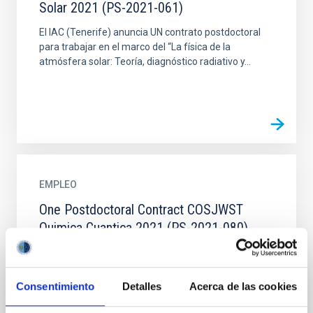
Solar 2021 (PS-2021-061)
El IAC (Tenerife) anuncia UN contrato postdoctoral
para trabajar en el marco del “La física de la
atmósfera solar: Teoría, diagnóstico radiativo y...
EMPLEO
One Postdoctoral Contract COSJWST
Quimica Cuantica 2021 (PS-2021-080)
El IAC (Tenerife) anuncia UN contrato postdoctoral
para trabajar en el marco del proyecto “Especies
orgánicas complejas en la era JWST (COSJWST)”
Consentimiento
Detalles
Acerca de las cookies
(PID2020...