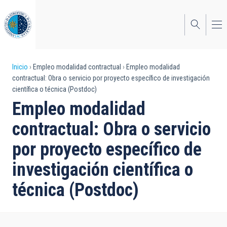
Pasar
al
contenido
principal
Sobrescribir
Inicio
Empleo modalidad contractual
Empleo modalidad
contractual: Obra o servicio por proyecto específico de investigación
enlaces
científica o técnica (Postdoc)
de
Empleo modalidad
ayuda
contractual: Obra o servicio
a
por proyecto específico de
la
investigación científica o
navegación
técnica (Postdoc)