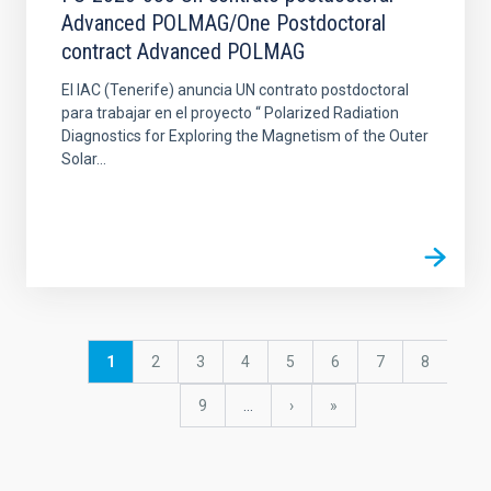
Advanced POLMAG/One Postdoctoral
contract Advanced POLMAG
El IAC (Tenerife) anuncia UN contrato postdoctoral
para trabajar en el proyecto “ Polarized Radiation
Diagnostics for Exploring the Magnetism of the Outer
Solar...
Paginación
Página
1
Página
2
Página
3
Página
4
Página
5
Página
6
Página
7
Página
8
actual
Página
9
…
Siguiente
›
última
»
página
página