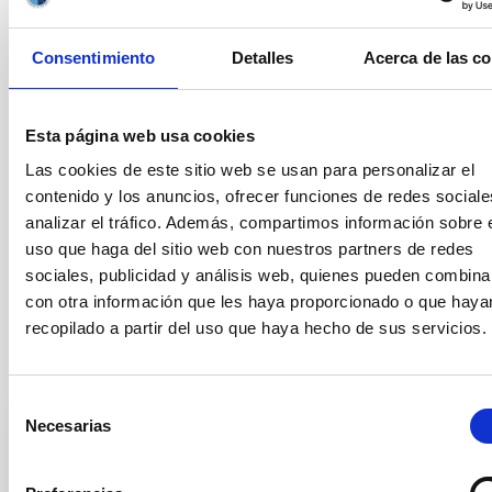
2 •Cumplimentación detallada de la aplicación on-line de
solicitud, incluyendo los contactos de referencias.
Consentimiento
Detalles
Acerca de las c
Una vez realizado este trámite de solicitud telemática, NO es
necesaria la presentación en papel de las solicitudes
La no presentación de la solicitud en tiempo y forma supondrá
Esta página web usa cookies
la exclusión del candidato/a.
Las cookies de este sitio web se usan para personalizar el
Para cualquier información adicional, contactar con la
contenido y los anuncios, ofrecer funciones de redes sociale
Secretaría del Área de Enseñanza Superior (secens at
aaj
[at]
analizar el tráfico. Además, compartimos información sobre 
iac.es
(
iac.es
)
).
uso que haga del sitio web con nuestros partners de redes
Las condiciones generales de los contratos se encuentran en el
sociales, publicidad y análisis web, quienes pueden combina
anuncio oficial en
https://www.iac.es/es/ofertas-de-trabajo
con otra información que les haya proporcionado o que haya
recopilado a partir del uso que haya hecho de sus servicios.
Tribunal titular
Selección
Necesarias
de
consentimiento
Presidente/a
Mr.
Artemio
Herrero Davo