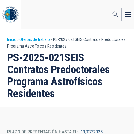
Pasar
al
contenido
principal
Sobrescribir
Inicio
Ofertas de trabajo
PS-2025-021SEIS Contratos Predoctorales
Programa Astrofísicos Residentes
enlaces
PS-2025-021SEIS
de
Contratos Predoctorales
ayuda
Programa Astrofísicos
a
Residentes
la
navegación
PLAZO DE PRESENTACIÓN HASTA EL
13/07/2025