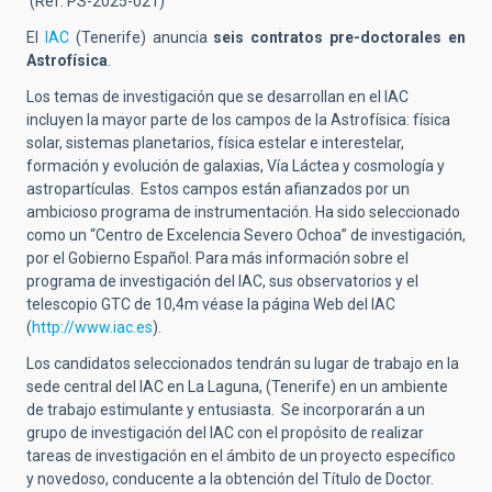
(Ref. PS-2025-021)
El
IAC
(Tenerife) anuncia
seis contratos pre-doctorales en
Astrofísica
.
Los temas de investigación que se desarrollan en el IAC
incluyen la mayor parte de los campos de la Astrofísica: física
solar, sistemas planetarios, física estelar e interestelar,
formación y evolución de galaxias, Vía Láctea y cosmología y
astropartículas. Estos campos están afianzados por un
ambicioso programa de instrumentación. Ha sido seleccionado
como un “Centro de Excelencia Severo Ochoa” de investigación,
por el Gobierno Español. Para más información sobre el
programa de investigación del IAC, sus observatorios y el
telescopio GTC de 10,4m véase la página Web del IAC
(
http://www.iac.es
).
Los candidatos seleccionados tendrán su lugar de trabajo en la
sede central del IAC en La Laguna, (Tenerife) en un ambiente
de trabajo estimulante y entusiasta. Se incorporarán a un
grupo de investigación del IAC con el propósito de realizar
tareas de investigación en el ámbito de un proyecto específico
y novedoso, conducente a la obtención del Título de Doctor.