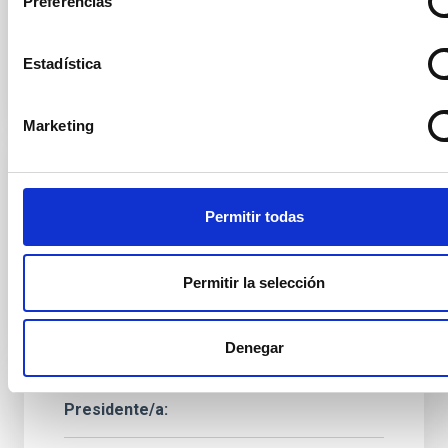
Preferencias
Instituto de Astrofísica de
Canarias (IAC)
Catedrático/a ULL
Estadística
Marketing
Secretario/a
Sra.
Giuseppina
Battaglia
Permitir todas
Instituto de Astrofísica de
Canarias (IAC)
Científico/a Titular OPIS
Permitir la selección
Denegar
Presidente/a