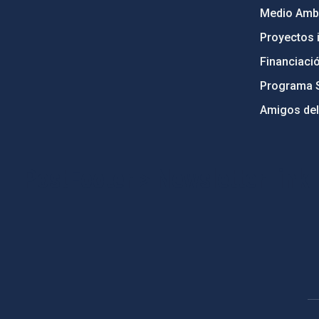
Medio Ambi
Proyectos i
Financiaci
Programa 
Amigos del
PostFooter > Newsletter link