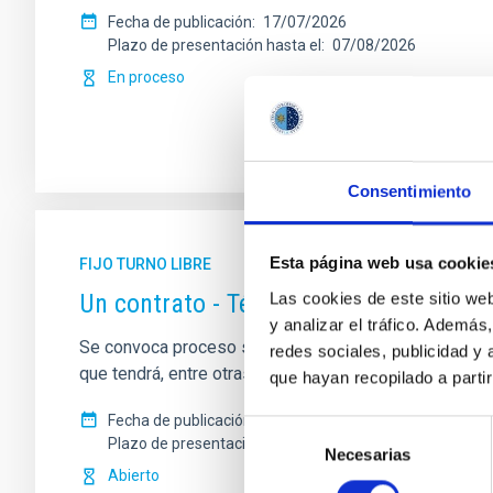
Fecha de publicación
17/07/2026
Plazo de presentación hasta el
07/08/2026
En proceso
Consentimiento
Esta página web usa cookie
FIJO TURNO LIBRE
Un contrato - Técnico/a de Taller - Es
Las cookies de este sitio we
y analizar el tráfico. Ademá
Se convoca proceso selectivo para el ingreso, como per
redes sociales, publicidad y
que tendrá, entre otras, las siguientes funciones: Re
que hayan recopilado a parti
Fecha de publicación
13/07/2026
Selección
Plazo de presentación hasta el
10/08/2026
Necesarias
de
Abierto
consentimiento