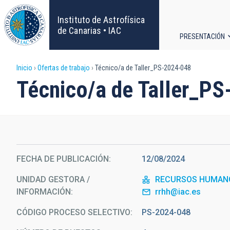
Pasar
al
Instituto de Astrofísica
contenido
de Canarias • IAC
PRESENTACIÓN
principal
Navega
Sobrescribir
Inicio
Ofertas de trabajo
Técnico/a de Taller_PS-2024-048
principa
Técnico/a de Taller_P
enlaces
de
ayuda
FECHA DE PUBLICACIÓN
12/08/2024
a
UNIDAD GESTORA /
RECURSOS HUMAN
la
INFORMACIÓN
rrhh@iac.es
navegación
CÓDIGO PROCESO SELECTIVO
PS-2024-048