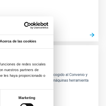
Acerca de las cookies
2
 funciones de redes sociales
con nuestros partners de
fesional de Técnico/a de Taller, acogido al Convenio y
ue les haya proporcionado o
 de piezas y conjuntos, empleando máquinas herramienta
Marketing