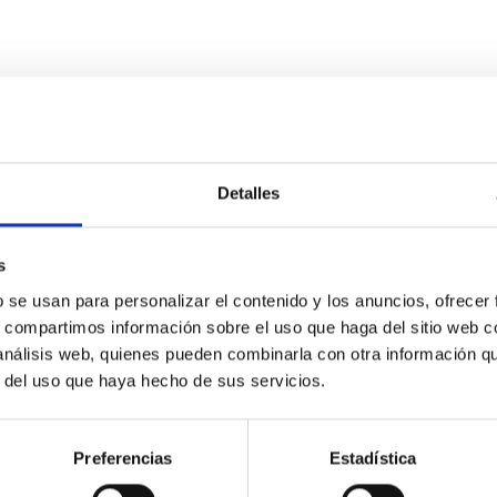
Detalles
s
pecialidad Mecánica- Fijo Laboral - PS-2026-03
b se usan para personalizar el contenido y los anuncios, ofrecer
s, compartimos información sobre el uso que haga del sitio web 
sonal laboral fijo, de un puesto de trabajo con la categoría pro
 análisis web, quienes pueden combinarla con otra información q
alización de trabajos de fabricación mecánica, ajuste y montaje
r del uso que haya hecho de sus servicios.
Preferencias
Estadística