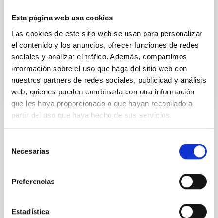
García Méndez
Esta página web usa cookies
Instituto de Astrofísica de
Canarias (IAC)
Las cookies de este sitio web se usan para personalizar
Jefe/a Contabilidad
el contenido y los anuncios, ofrecer funciones de redes
sociales y analizar el tráfico. Además, compartimos
información sobre el uso que haga del sitio web con
nuestros partners de redes sociales, publicidad y análisis
Vocal
web, quienes pueden combinarla con otra información
que les haya proporcionado o que hayan recopilado a
partir del uso que haya hecho de sus servicios.
ESTADO
Selección
RESUELTO
Necesarias
de
PERFIL DEL PUESTO
consentimiento
TÉCNICO/A
Preferencias
TITULACIÓN REQUERIDA
NIVEL ESPAÑOL TÉCNICO SUPERIOR - FP (MECES 
1)
Estadística
ESPECIALIDAD