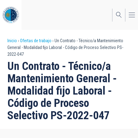
Pasar
al
contenido
principal
Sobrescribir
Inicio
Ofertas de trabajo
Un Contrato - Técnico/a Mantenimiento
General - Modalidad fijo Laboral - Código de Proceso Selectivo PS-
enlaces
2022-047
de
Un Contrato - Técnico/a
ayuda
Mantenimiento General -
a
Modalidad fijo Laboral -
la
Código de Proceso
navegación
Selectivo PS-2022-047