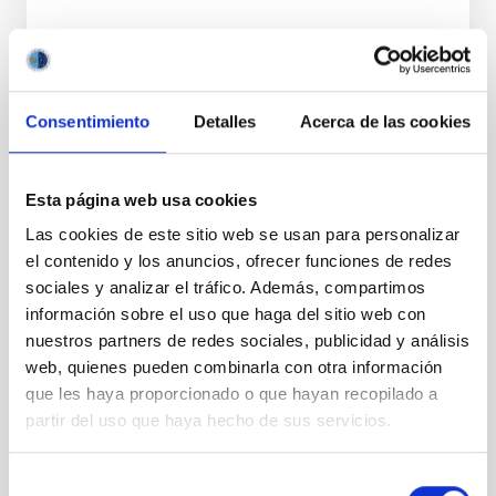
Consentimiento
Detalles
Acerca de las cookies
ESTADO
RESUELTO
PERFIL DEL PUESTO
Esta página web usa cookies
TÉCNICO/A
Las cookies de este sitio web se usan para personalizar
TITULACIÓN REQUERIDA
NIVEL ESPAÑOL TÉCNICO SUPERIOR - FP (MECES 
el contenido y los anuncios, ofrecer funciones de redes
1)
sociales y analizar el tráfico. Además, compartimos
ESPECIALIDAD
información sobre el uso que haga del sitio web con
ÓPTICA
nuestros partners de redes sociales, publicidad y análisis
web, quienes pueden combinarla con otra información
PROMOCIÓN INTERNA
NO
que les haya proporcionado o que hayan recopilado a
partir del uso que haya hecho de sus servicios.
PS-20026-017 BASES CONVOCATORIA
Selección