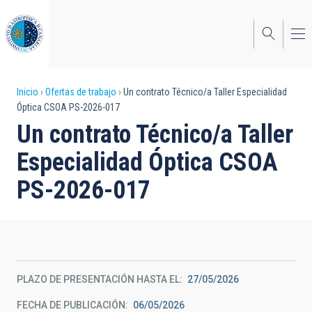
Pasar
al
contenido
principal
Sobrescribir
Inicio
Ofertas de trabajo
Un contrato Técnico/a Taller Especialidad
Óptica CSOA PS-2026-017
enlaces
Un contrato Técnico/a Taller
de
Especialidad Óptica CSOA
ayuda
PS-2026-017
a
la
navegación
PLAZO DE PRESENTACIÓN HASTA EL
27/05/2026
FECHA DE PUBLICACIÓN
06/05/2026