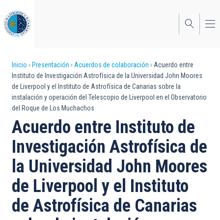
Pasar
al
contenido
principal
Sobrescribir
Inicio
Presentación
Acuerdos de colaboración
Acuerdo entre
Instituto de Investigación Astrofísica de la Universidad John Moores
enlaces
de Liverpool y el Instituto de Astrofísica de Canarias sobre la
instalación y operación del Telescopio de Liverpool en el Observatorio
de
del Roque de Los Muchachos
ayuda
Acuerdo entre Instituto de
a
Investigación Astrofísica de
la
la Universidad John Moores
navegación
de Liverpool y el Instituto
de Astrofísica de Canarias