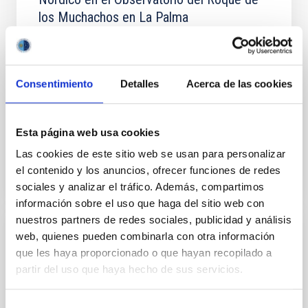
los Muchachos en La Palma
El objeto del Convenio es la operación del NOT en el
ORM, La Palma, en los términos y condiciones que se
establecen en el Artículo 3 del Protocolo del Tratado
Consentimiento
Detalles
Acerca de las cookies
Internacional y las que se contemplan en
Fecha en vigor
18/06/2020
-
16/05/2032
Esta página web usa cookies
Vigente
Las cookies de este sitio web se usan para personalizar
el contenido y los anuncios, ofrecer funciones de redes
sociales y analizar el tráfico. Además, compartimos
información sobre el uso que haga del sitio web con
nuestros partners de redes sociales, publicidad y análisis
web, quienes pueden combinarla con otra información
Convenio de colaboración entre el Istituto
que les haya proporcionado o que hayan recopilado a
Nacional de Astrofísica (INAF) y el
partir del uso que haya hecho de sus servicios.
Instituto de Astrofísica de Canarias (IAC)
para la instalación y operación de la red
Selección