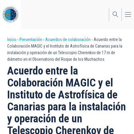
Pasar
al
contenido
principal
Sobrescribir
Inicio
Presentación
Acuerdos de colaboración
Acuerdo entre la
Colaboración MAGIC y el Instituto de Astrofísica de Canarias para la
enlaces
instalación y operación de un Telescopio Cherenkov de 17 m de
diámetro en el Observatorio del Roque de los Muchachos
de
Acuerdo entre la
ayuda
Colaboración MAGIC y el
a
Instituto de Astrofísica de
la
navegación
Canarias para la instalación
y operación de un
Telescopio Cherenkov de