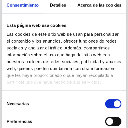
Consentimiento
Detalles
Acerca de las cookies
Esta página web usa cookies
Las cookies de este sitio web se usan para personalizar
Convenio de colaboración entre el Istituto
el contenido y los anuncios, ofrecer funciones de redes
Nacional de Astrofísica (INAF) y el
sociales y analizar el tráfico. Además, compartimos
información sobre el uso que haga del sitio web con
Instituto de Astrofísica de Canarias (IAC)
nuestros partners de redes sociales, publicidad y análisis
para la instalación y operación de la red
web, quienes pueden combinarla con otra información
ASTRI en el Observatorio del Teide
que les haya proporcionado o que hayan recopilado a
La instalación y operación de la red ASTRI de
partir del uso que haya hecho de sus servicios.
telescopios IACT en el Observatorio del Teide,
Tenerife, bajo los términos y condiciones
Selección
contemplados en el Convenio y Apéndices que lo
Necesarias
de
acompañan. La red
consentimiento
Fecha en vigor
29/01/2021
-
28/01/2025
Preferencias
No vigente