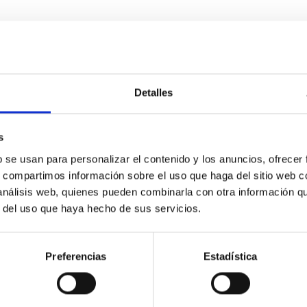
Detalles
s
obre el experimento en colaboración entre el 
Sur.
b se usan para personalizar el contenido y los anuncios, ofrecer
s, compartimos información sobre el uso que haga del sitio web 
tir que los experimentos de campo LGS-AO sean realizados en el
 análisis web, quienes pueden combinarla con otra información q
r del uso que haya hecho de sus servicios.
Preferencias
Estadística