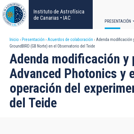
Pasar
al
Instituto de Astrofísica
contenido
de Canarias • IAC
PRESENTACIÓN
principal
Navega
Sobrescribir
Inicio
Presentación
Acuerdos de colaboración
Adenda modificación y 
principa
GroundBIRD (GB Norte) en el Observatorio del Teide
enlaces
Adenda modificación y p
de
Advanced Photonics y el
ayuda
operación del experime
a
del Teide
la
navegación