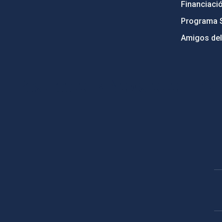
Financiaci
Programa 
Amigos del
PostFooter > Newsletter link