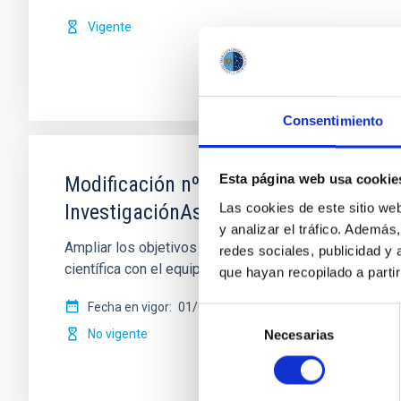
Vigente
Consentimiento
Esta página web usa cookie
Modificación nº 1 a la Carta Acuerdo s
InvestigaciónAstronómica Hemisferio 
Las cookies de este sitio we
y analizar el tráfico. Ademá
Ampliar los objetivos de la colaboración para permi
redes sociales, publicidad y
científica con el equipo de sistemas de
que hayan recopilado a parti
Fecha en vigor
01/02/2017
-
31/12/2020
Selección
No vigente
Necesarias
de
consentimiento