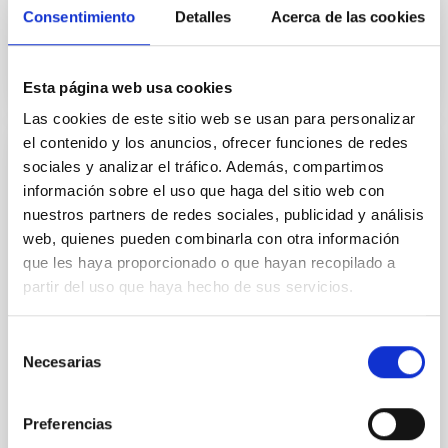
No vigente
Consentimiento
Detalles
Acerca de las cookies
Esta página web usa cookies
Las cookies de este sitio web se usan para personalizar
el contenido y los anuncios, ofrecer funciones de redes
sociales y analizar el tráfico. Además, compartimos
Adenda al Convenio de colaboración entre
información sobre el uso que haga del sitio web con
el IAC, Fundación CajaCanarias y Fundación
nuestros partners de redes sociales, publicidad y análisis
La Caixa para el programa internacional de
web, quienes pueden combinarla con otra información
Becas de Doctorado
que les haya proporcionado o que hayan recopilado a
El objeto es la adhesión de la Fundación CajaCanarias
partir del uso que haya hecho de sus servicios.
al convenio de colaboración de fecha 23 de enero de
2013 con la finalidad de colaborar conjuntamente en
Selección
el desarrollo del “Programa Internacional
Necesarias
de
consentimiento
Fecha en vigor
29/07/2015
-
31/12/2016
No vigente
Preferencias