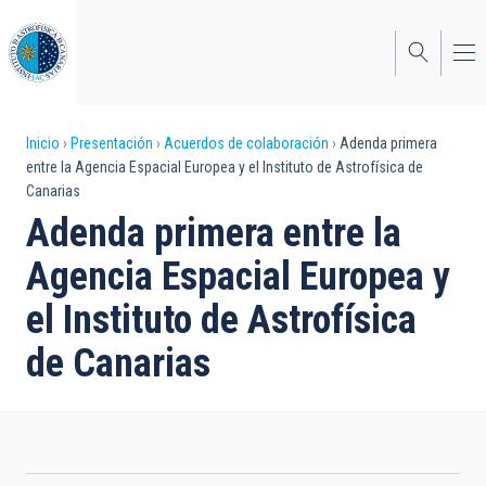
Pasar
al
contenido
principal
Sobrescribir
Inicio
Presentación
Acuerdos de colaboración
Adenda primera
entre la Agencia Espacial Europea y el Instituto de Astrofísica de
enlaces
Canarias
de
Adenda primera entre la
ayuda
Agencia Espacial Europea y
a
el Instituto de Astrofísica
la
de Canarias
navegación