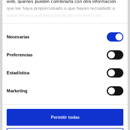
web, quienes pueden combinarla con otra información
No vigente
que les haya proporcionado o que hayan recopilado a
partir del uso que haya hecho de sus servicios.
Selección
Necesarias
de
consentimiento
lnternship agreement between The Haute
Preferencias
école des art du Rhin and lnstituto de
Astrofísica de Canarias
Estadística
This internship will have as main aim to ensure the
practical application of the teaching provided by The
Haute école des art du Rhin. The hosting organisation
Marketing
should enlrust the trainee with tasks
Fecha en vigor
20/05/2019
-
23/08/2019
No vigente
Permitir todas