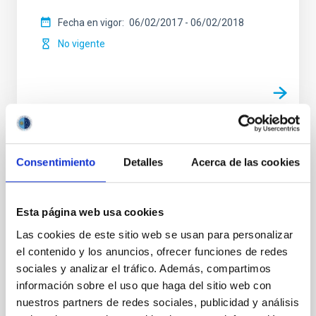
Fecha en vigor
06/02/2017
-
06/02/2018
No vigente
Convenio entre el Instituto de Astrofísica
Consentimiento
Detalles
Acerca de las cookies
de Canarias y la Universidad de La Laguna
para el desarrollo de un programa de
ayudas en el Máster de Astrofísica
Esta página web usa cookies
Las cookies de este sitio web se usan para personalizar
Regular la colaboración entre las partes firmantes
para el desarrollo de un programa de ayudas
el contenido y los anuncios, ofrecer funciones de redes
destinado, en cada curso académico y durante el
sociales y analizar el tráfico. Además, compartimos
periodo de vigencia del convenio, al alumnado que se
información sobre el uso que haga del sitio web con
nuestros partners de redes sociales, publicidad y análisis
Fecha en vigor
22/10/2019
-
22/10/2023