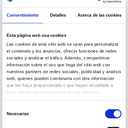
Laguna
Realizar coordinadamente el programa formativo del
Consentimiento
Detalles
Acerca de las cookies
módulo profesional de FCT entre el centro docente y
la empresa o entidad colaboradora
Esta página web usa cookies
Fecha en vigor
06/02/2017
-
06/02/2018
Las cookies de este sitio web se usan para personalizar
No vigente
el contenido y los anuncios, ofrecer funciones de redes
sociales y analizar el tráfico. Además, compartimos
información sobre el uso que haga del sitio web con
nuestros partners de redes sociales, publicidad y análisis
web, quienes pueden combinarla con otra información
que les haya proporcionado o que hayan recopilado a
Convenio entre el Instituto de Astrofísica
partir del uso que haya hecho de sus servicios.
de Canarias y la Universidad de La Laguna
para el desarrollo de un programa de
Selección
ayudas en el Máster de Astrofísica
Necesarias
de
consentimiento
Regular la colaboración entre las partes firmantes
para el desarrollo de un programa de ayudas