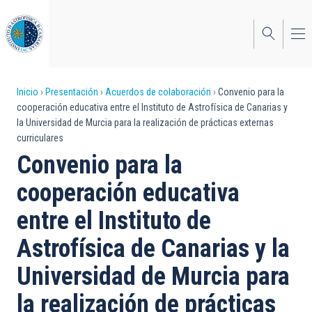
Pasar
al
contenido
principal
Sobrescribir
Inicio
Presentación
Acuerdos de colaboración
Convenio para la
cooperación educativa entre el Instituto de Astrofísica de Canarias y
enlaces
la Universidad de Murcia para la realización de prácticas externas
curriculares
de
Convenio para la
ayuda
cooperación educativa
a
entre el Instituto de
la
navegación
Astrofísica de Canarias y la
Universidad de Murcia para
la realización de prácticas