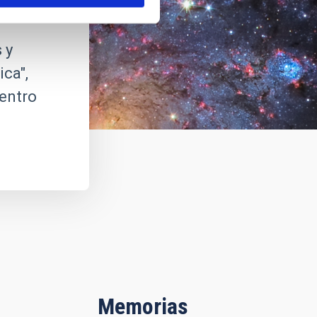
 y
ca",
centro
Memorias