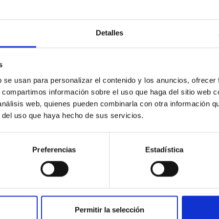
ísica; administrar los centros, observatorios
ntes y los que en el futuro se creen o incorp
Detalles
encias a su servicio; y fomentar las relacio
al e internacional.
s
b se usan para personalizar el contenido y los anuncios, ofrecer
s, compartimos información sobre el uso que haga del sitio web 
 análisis web, quienes pueden combinarla con otra información q
r del uso que haya hecho de sus servicios.
Preferencias
Estadística
Vi
Permitir la selección