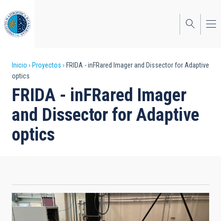
Pasar
al
contenido
principal
Sobrescribir
Inicio
Proyectos
FRIDA - inFRared Imager and Dissector for Adaptive
optics
enlaces
FRIDA - inFRared Imager
de
and Dissector for Adaptive
ayuda
optics
a
la
navegación