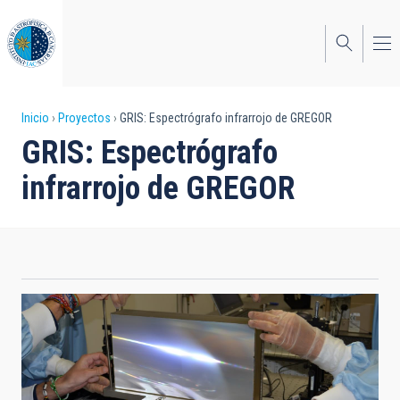
Pasar
al
contenido
principal
Sobrescribir
Inicio
Proyectos
GRIS: Espectrógrafo infrarrojo de GREGOR
GRIS: Espectrógrafo
enlaces
infrarrojo de GREGOR
de
ayuda
a
la
navegación