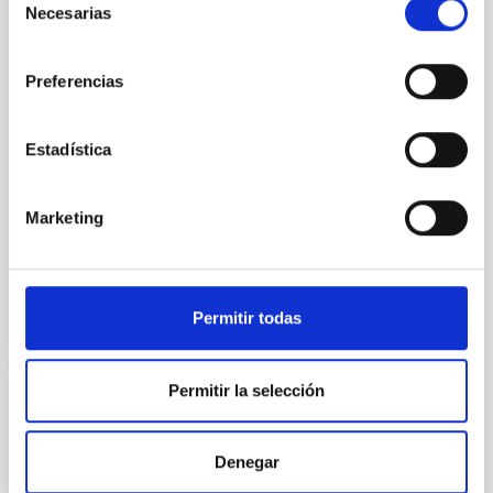
Necesarias
de
El instrumento NISP es el espectrógrafo y fotómetro
de infrarrojo cercano para la misión EUCLID de la
consentimiento
ESA, cuyo objetivo es mapear la geometría de la
Preferencias
materia oscura del universo. NISP proporcionará
fotometría, espectros y desplazamientos al rojo de
millones de galaxias. El IAC participa en el desarrollo
Estadística
de la Unidad de Control del Instrumento.
Rafael
Rebolo López
Marketing
En ejecución
Permitir todas
Permitir la selección
Física solar espacial y tiempo espacial
El proyecto coordinado "Física solar espacial y tiempo
Denegar
espacial" tiene como objetivo avanzar en nuestra