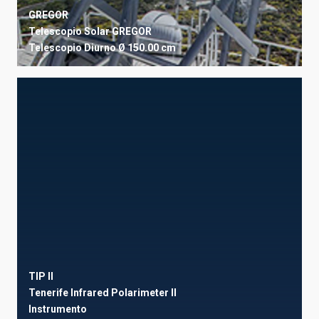
GREGOR
Telescopio Solar GREGOR
Telescopio
Diurno
Ø 150.00 cm
TIP II
Tenerife Infrared Polarimeter II
Instrumento