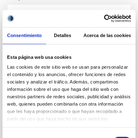
TIP II - Tenerife Infrared Polarimeter II
Actualización del polarímetro infrarrojo TIP
Consentimiento
Detalles
Acerca de las cookies
(construido por el IAC para el telescopio VTT del
Observatorio del Teide) con un mayor detector y
mejoras en los sistemas de adquisición de datos y
control. Está instalado en el telescopio solar GREGOR
Esta página web usa cookies
del Observatorio del Teide, para ser usado con el
Las cookies de este sitio web se usan para personalizar
espectrógrafo GRIS.
el contenido y los anuncios, ofrecer funciones de redes
sociales y analizar el tráfico. Además, compartimos
Cerrado
información sobre el uso que haga del sitio web con
nuestros partners de redes sociales, publicidad y análisis
web, quienes pueden combinarla con otra información
que les haya proporcionado o que hayan recopilado a
partir del uso que haya hecho de sus servicios.
NISP (EUCLID)
Selección