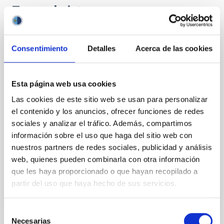
Te puede interesar
IACTEC Grandes Telescopios: El
Consentimiento
Detalles
Acerca de las cookies
Telescopio Solar Europeo - EST
El Telescopio Solar Europeo (EST) (
http://www.est-
Esta página web usa cookies
east.eu
) es una iniciativa de la física solar europea en
Las cookies de este sitio web se usan para personalizar
la que participan más de 30 instituciones de 18
países, bajo la coordinación del IAC, representando la
el contenido y los anuncios, ofrecer funciones de redes
mayor infraestructura de investigación europea
sociales y analizar el tráfico. Además, compartimos
proyectada en el campo de la física solar desde
información sobre el uso que haga del sitio web con
Tierra.
nuestros partners de redes sociales, publicidad y análisis
web, quienes pueden combinarla con otra información
En ejecución
que les haya proporcionado o que hayan recopilado a
partir del uso que haya hecho de sus servicios.
Selección
Necesarias
de