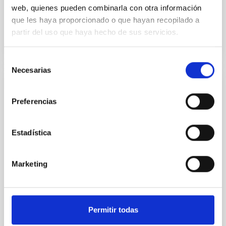
web, quienes pueden combinarla con otra información
En ejecución
que les haya proporcionado o que hayan recopilado a
partir del uso que haya hecho de sus servicios.
Selección
Necesarias
de
consentimiento
Vía Láctea y galaxias cercanas
Preferencias
El objetivo general del proyecto es el estudio de la
morfología, poblaciones estelares, cinemática y
dinámica (incluyendo formación y evolución) de la
Estadística
Vía Láctea y sus galaxias satélites u otras del Grupo
Local. El proyecto puede dividirse en dos líneas
principales: I. Estructura de la Vía Láctea y galaxias
Marketing
cercanas. El estudio detallado de la
Martín
López Corredoira
Permitir todas
En ejecución