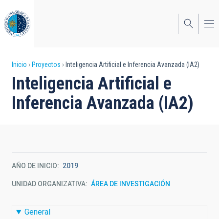
Pasar
al
contenido
principal
Sobrescribir
Inicio
Proyectos
Inteligencia Artificial e Inferencia Avanzada (IA2)
Inteligencia Artificial e
enlaces
Inferencia Avanzada (IA2)
de
ayuda
a
la
AÑO DE INICIO
2019
navegación
UNIDAD ORGANIZATIVA
ÁREA DE INVESTIGACIÓN
General