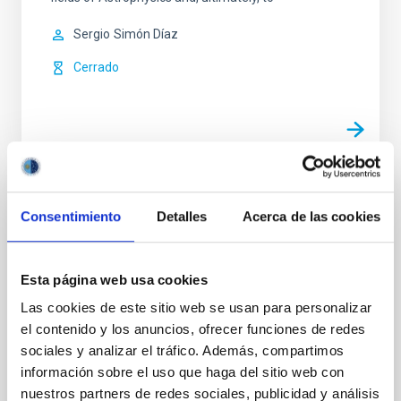
Sergio
Simón Díaz
Cerrado
Astrofísica Relativista y Teórica
Consentimiento
Detalles
Acerca de las cookies
El estudio de las lentes gravitatorias proporciona
poderosas herramientas en Astrofísica y
Cosmología. Las principales aplicaciones de las
Esta página web usa cookies
lentes gravitatorias en las que se centra este
Las cookies de este sitio web se usan para personalizar
proyecto son las siguientes: (i) estudiar la presencia
el contenido y los anuncios, ofrecer funciones de redes
de subestructura de materia obscura en las galaxias
sociales y analizar el tráfico. Además, compartimos
lente a partir de las anomalías en la magnificación de
información sobre el uso que haga del sitio web con
Evencio
Mediavilla Gradolph
nuestros partners de redes sociales, publicidad y análisis