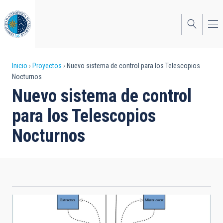
Pasar
al
contenido
principal
Sobrescribir
Inicio
Proyectos
Nuevo sistema de control para los Telescopios
Nocturnos
enlaces
Nuevo sistema de control
de
para los Telescopios
ayuda
Nocturnos
a
la
navegación