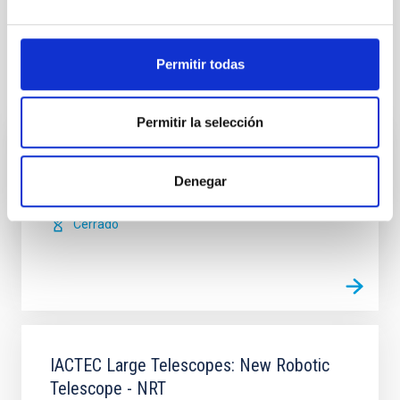
Permitir todas
Te puede interesar
Permitir la selección
THERMAP for Marco Polo-R
Denegar
Javier Andrés
Licandro Goldaracena
Cerrado
IACTEC Large Telescopes: New Robotic
Telescope - NRT