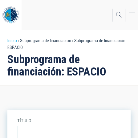
Pasar
al
contenido
principal
Sobrescribir
Inicio
Subprograma de financiacion
Subprograma de financiación:
ESPACIO
enlaces
Subprograma de
de
financiación: ESPACIO
ayuda
a
la
navegación
TÍTULO