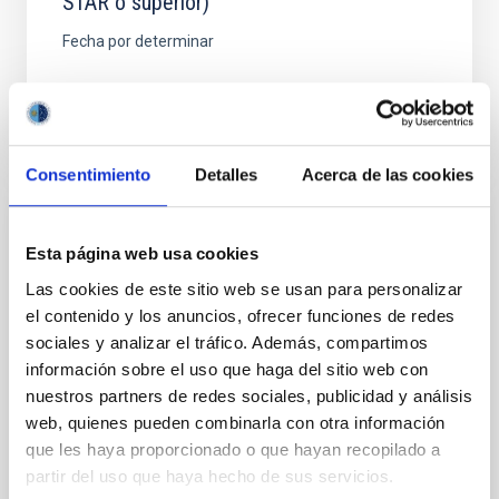
STAR o superior)
Fecha por determinar
Consentimiento
Detalles
Acerca de las cookies
EVENTO
Esta página web usa cookies
Curso Internacional de Verano: Astronomy
Las cookies de este sitio web se usan para personalizar
Education Adventure in the Canary Islands
el contenido y los anuncios, ofrecer funciones de redes
sociales y analizar el tráfico. Además, compartimos
El Curso Internacional de Verano Astronomy
información sobre el uso que haga del sitio web con
Education Adventure in the Canary Islands mantiene
su cita anual para la formación de profesorado con
nuestros partners de redes sociales, publicidad y análisis
una edición...
web, quienes pueden combinarla con otra información
que les haya proporcionado o que hayan recopilado a
partir del uso que haya hecho de sus servicios.