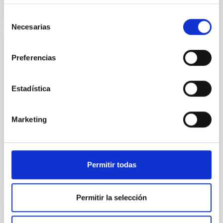
Selección
Necesarias
de
consentimiento
EVENTO
Preferencias
ESFRI Workshop on the Future of
Research Infrastructures in the European
Estadística
Research Area
Con la próxima Hoja de ruta de las Infraestructuras
Marketing
de Investigación Europeas (ESFRI, de sus siglas en
inglés), prevista para su publicación en 2021, ESFRI...
Permitir todas
Permitir la selección
EVENTO