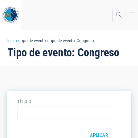
Pasar
al
contenido
principal
Sobrescribir
Inicio
Tipo de evento
Tipo de evento: Congreso
Tipo de evento: Congreso
enlaces
de
ayuda
a
la
TÍTULO
navegación