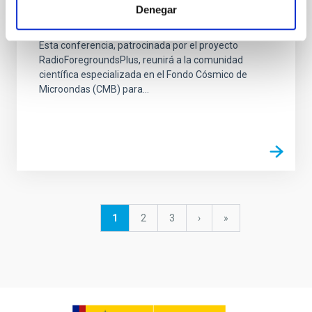
Denegar
Galactic Science and CMB foregrounds
Esta conferencia, patrocinada por el proyecto
RadioForegroundsPlus, reunirá a la comunidad
científica especializada en el Fondo Cósmico de
Microondas (CMB) para...
Paginación
Página
1
Página
2
Página
3
Siguiente
›
última
»
actual
página
página