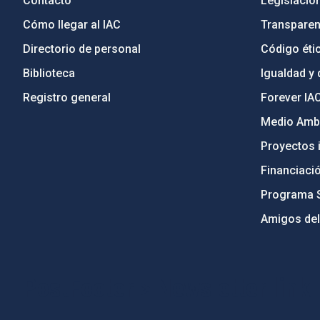
Contacto
Legislació
Cómo llegar al IAC
Transparen
Directorio de personal
Código étic
Biblioteca
Igualdad y 
Registro general
Forever IA
Medio Ambi
Proyectos i
Financiaci
Programa 
Amigos del
PostFooter > Newsletter link