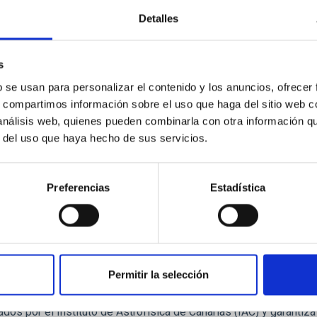
 Una ambiciosa oferta divulgativa y artística que fue presentada 
 del Instituto de Astrofísica de Canarias (IAC), Valentín Martínez 
Detalles
 Francisco Fernández Asensio; y la subdirectora del IAC, la pale
osto, Palencia se convertirá en referencia científica del eclipse
s
a de publicación
08/07/2026 - 13:28:02
b se usan para personalizar el contenido y los anuncios, ofrecer
s, compartimos información sobre el uso que haga del sitio web 
 análisis web, quienes pueden combinarla con otra información q
r del uso que haya hecho de sus servicios.
Preferencias
Estadística
E PRENSA
mité Científico Internacional de los Observato
unión anual
Permitir la selección
mbros del Comité Científico Internacional (CCI) de los Observato
El CCI es el organismo establecido en los Acuerdos Internaciona
dos por el Instituto de Astrofísica de Canarias (IAC) y garantiza