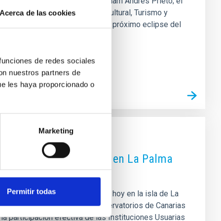
por la alcaldesa de Palencia, Miriam Andrés Prieto; el
Pillet; el concejal de Identidad Cultural, Turismo y
Acerca de las cookies
ntina Eva Villaver. Con motivo del próximo eclipse del
 en España. Durante tres
 funciones de redes sociales
con nuestros partners de
ue les haya proporcionado o
Marketing
rios de Canarias celebra en La Palma
Permitir todas
rios de Canarias se han reunido hoy en la isla de La
les que dieron origen a los Observatorios de Canarias
 la participación efectiva de las Instituciones Usuarias