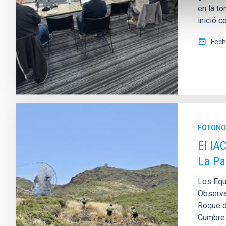
en la t
inició 
Fech
FOTONO
El IA
La P
Los Equ
Observa
Roque d
Cumbres