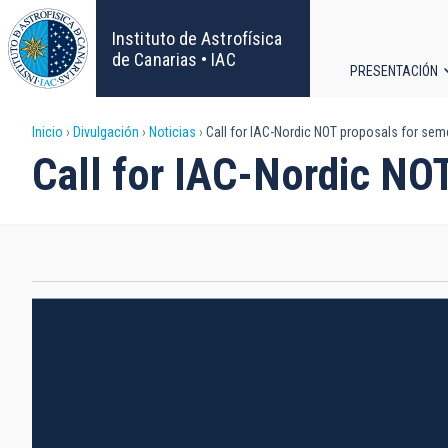
Pasar
al
Instituto de Astrofísica
contenido
de Canarias • IAC
PRESENTACIÓN
principal
Navega
Sobrescribir
Inicio
Divulgación
Noticias
Call for IAC-Nordic NOT proposals for sem
principa
Call for IAC-Nordic NO
enlaces
de
ayuda
a
la
navegación