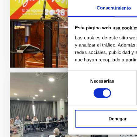
eclipse.
director
Consentimiento
Fiestas,
12 de ag
Esta página web usa cookie
Fech
Las cookies de este sitio we
y analizar el tráfico. Ademá
redes sociales, publicidad y
que hayan recopilado a parti
Selección
Necesarias
de
NOTA D
consentimiento
El Co
su re
Denegar
Los mie
Palma. 
gestiona