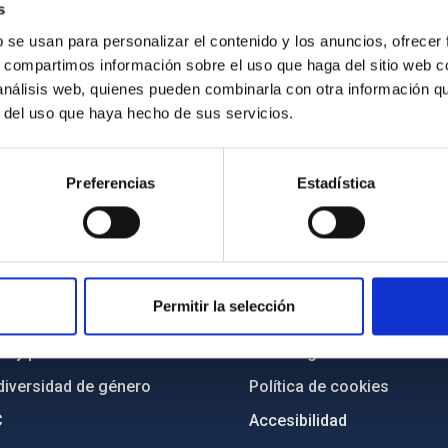
s
b se usan para personalizar el contenido y los anuncios, ofrecer
s, compartimos información sobre el uso que haga del sitio web 
 análisis web, quienes pueden combinarla con otra información q
r del uso que haya hecho de sus servicios.
Preferencias
Estadística
INSTITUCIONAL
PORTAL DEL IAC
n
Mapa web
Permitir la selección
cia
Políticas de privacidad
o y política antifraude
Aviso legal
diversidad de género
Política de cookies
C
Accesibilidad