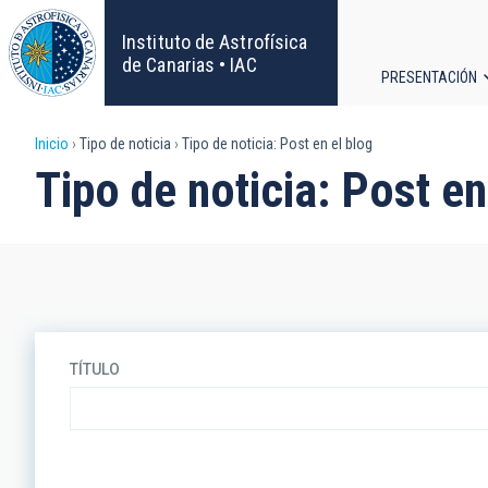
Pasar
al
Instituto de Astrofísica
contenido
de Canarias • IAC
PRESENTACIÓN
principal
Navega
Sobrescribir
Inicio
Tipo de noticia
Tipo de noticia: Post en el blog
principa
Tipo de noticia: Post en
enlaces
de
ayuda
a
TÍTULO
la
navegación