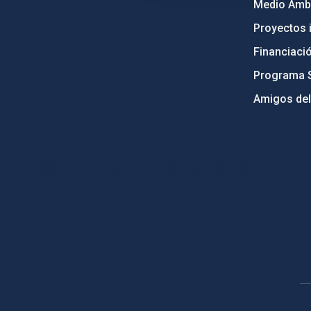
Medio Ambi
Proyectos i
Financiaci
Programa 
Amigos del
PostFooter > Newsletter link