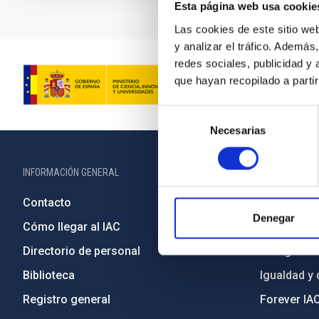
Esta página web usa cookie
Las cookies de este sitio we
y analizar el tráfico. Ademá
redes sociales, publicidad y
que hayan recopilado a parti
Selección
Necesarias
de
consentimiento
INFORMACIÓN GENERAL
INFORMACIÓN 
Contacto
Legislació
Denegar
Cómo llegar al IAC
Transparen
Directorio de personal
Código étic
Biblioteca
Igualdad y 
Registro general
Forever IA