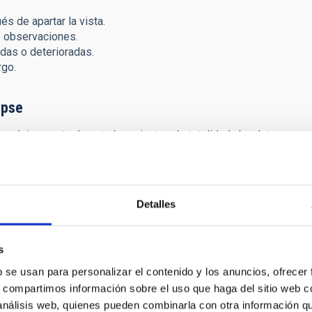
és de apartar la vista.
 observaciones.
adas o deterioradas.
rgo.
ipse
fas únicamente durante los minutos de totalidad absoluta,
 cuanto aparezca el primer rayo de luz (el «anillo de
o más recomendable es mantenerlas puestas en todo
o parcial, no es seguro observar el Sol sin las gafas en
Detalles
ncluso en el momento máximo del eclipse (el «anillo de
e para dañar la vista. Las gafas deben mantenerse puestas en
s
b se usan para personalizar el contenido y los anuncios, ofrecer
stas en todo momento durante el tiempo que se esté
s, compartimos información sobre el uso que haga del sitio web 
dos seguidos superiores a 3 minutos, incluso con gafas
 análisis web, quienes pueden combinarla con otra información q