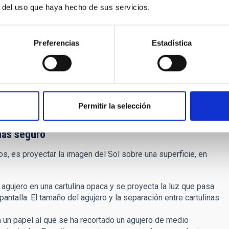
r del uso que haya hecho de sus servicios.
Preferencias
Estadística
 CDs, películas fotográficas, filtros baratos para prismáticos
consejables. Ninguno bloquea la radiación en el rango y la
casero relativamente aceptable, aunque con limitaciones
2 a 14). Con todo, el método más seguro para cualquier persona
Permitir la selección
más seguro
s, es proyectar la imagen del Sol sobre una superficie, en
agujero en una cartulina opaca y se proyecta la luz que pasa
pantalla. El tamaño del agujero y la separación entre cartulinas
 un papel al que se ha recortado un agujero de medio