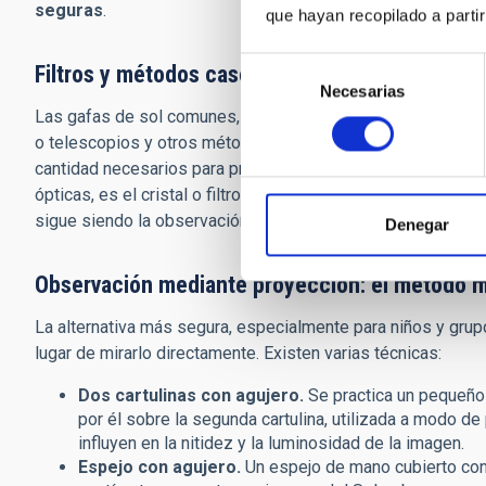
seguras
.
que hayan recopilado a parti
Selección
Filtros y métodos caseros: qué usar
Necesarias
de
Las gafas de sol comunes, cristales ahumados, radiografías,
consentimiento
o telescopios y otros métodos caseros son totalmente desa
cantidad necesarios para proteger el ojo. El único método 
ópticas, es el cristal o filtro de soldador de grado alto (1
sigue siendo la observación mediante proyección.
Denegar
Observación mediante proyección: el método 
La alternativa más segura, especialmente para niños y grupo
lugar de mirarlo directamente. Existen varias técnicas:
Dos cartulinas con agujero.
Se practica un pequeño 
por él sobre la segunda cartulina, utilizada a modo de 
influyen en la nitidez y la luminosidad de la imagen.
Espejo con agujero.
Un espejo de mano cubierto con