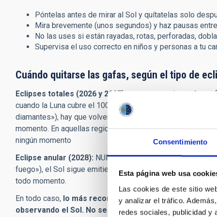
Póntelas antes de mirar al Sol y quítatelas solo despu
Mira brevemente (unos segundos) y haz pausas entre
No las uses si están rayadas, rotas, perforadas, dobl
Supervisa el uso correcto en niños y personas a tu ca
Cuándo quitarse las gafas, según el tipo de ecl
Eclipses totales (2026 y 2027):
es seguro quitarse las ga
cuando la Luna cubre el 100 % del Sol y se hace de noche. En
diamantes»), hay que volver a protegerse de inmediato. L
momento. En aquellas regiones en las que el eclipse sea sol
ningún momento
Consentimiento
Eclipse anular (2028):
NUNCA es seguro mirar sin gafas. I
fuego»), el Sol sigue emitiendo luz solar directa suficient
Esta página web usa cookie
todo momento.
Las cookies de este sitio we
En todo caso,
lo más recomendable es mantenerlas pue
y analizar el tráfico. Ademá
observando el Sol. No se recomienda hacerlo en perio
redes sociales, publicidad y