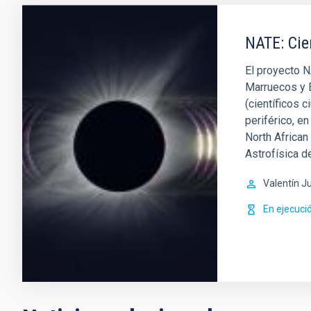
NATE: Cie
El proyecto 
Marruecos y E
(científicos c
periférico, e
North African
Astrofísica d
Valentín J
En ejecuci