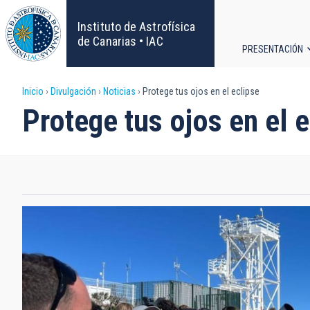
Pasar
al
Instituto de Astrofísica
contenido
de Canarias • IAC
PRESENTACIÓN
principal
Navega
Sobrescribir
Inicio
Divulgación
Noticias
Protege tus ojos en el eclipse
principa
Protege tus ojos en el e
enlaces
de
ayuda
a
la
navegación