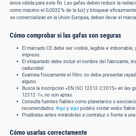
única válida para este fin. Las gafas deben reducir la radia
como máximo el 0,0032
% de la luz) y bloquear eficazmente 
se comercializan en la Unión Europea, deben llevar el marc
Cómo comprobar si las gafas son seguras
El marcado CE debe ser visible, legible e imborrable,
impreso.
El etiquetado debe incluir el nombre del fabricante, i
caducidad.
Examina físicamente el filtro: no debe presentar raya
alguno.
Busca la inscripción «EN ISO 12312-2:2015» en las gaf
12312-1», no son aptas.
Consulta fuentes fiables como planetarios o asociacio
recomendados.
Aquí
y
aquí
podéis visitar webs fiables
Pruébalas antes mirándolas a contraluz o frente a un
Cómo usarlas correctamente