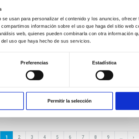
s
b se usan para personalizar el contenido y los anuncios, ofrecer
s, compartimos información sobre el uso que haga del sitio web 
PUBLICACIÓN
 análisis web, quienes pueden combinarla con otra información q
Author Correction: A super-
r del uso que haya hecho de sus servicios.
massive Neptune-sized planet
Preferencias
Estadística
Permitir la selección
Página
1
Página
2
Página
3
Página
4
Página
5
Página
6
Página
7
Página
8
Página
9
…
Sig
›