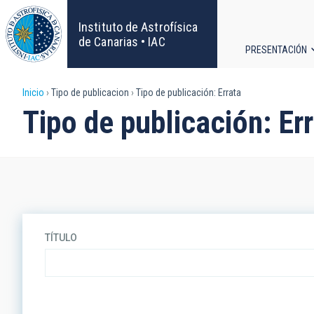
Pasar
al
Instituto de Astrofísica
contenido
de Canarias • IAC
PRESENTACIÓN
principal
Navega
Sobrescribir
Inicio
Tipo de publicacion
Tipo de publicación: Errata
principa
Tipo de publicación: Er
enlaces
de
ayuda
a
TÍTULO
la
navegación