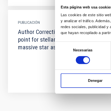
Esta página web usa cookie
Las cookies de este sitio we
y analizar el tráfico. Ademá
PUBLICACIÓN
redes sociales, publicidad y
Author Correction: A calibration
que hayan recopilado a parti
point for stellar evolution from
Selección
massive star asteroseismology
Necesarias
de
consentimiento
Denegar
Paginación