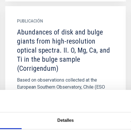
PUBLICACIÓN
Abundances of disk and bulge
giants from high-resolution
optical spectra. II. O, Mg, Ca, and
Ti in the bulge sample
(Corrigendum)
Based on observations collected at the
European Southern Observatory, Chile (ESO
programs 71.B-0617(A), 073.B-0074(A), and
085.B-0552(A)).
Detalles