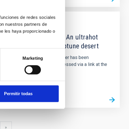
 funciones de redes sociales
con nuestros partners de
PUBLICACIÓN
ue les haya proporcionado o
Author Correction: An ultrahot
Neptune in the Neptune desert
An amendment to this paper has been
Marketing
published and can be accessed via a link at the
top of the paper.
Permitir todas
uiente
última
»