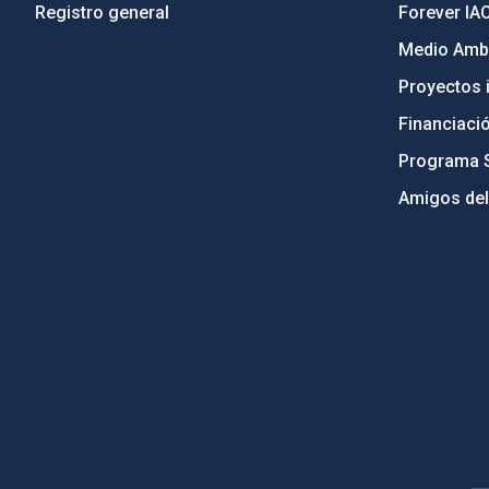
Registro general
Forever IA
Medio Ambi
Proyectos i
Financiaci
Programa 
Amigos del
PostFooter > Newsletter link