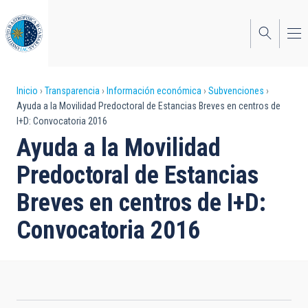
Pasar
al
contenido
principal
Sobrescribir
Inicio
Transparencia
Información económica
Subvenciones
Ayuda a la Movilidad Predoctoral de Estancias Breves en centros de
enlaces
I+D: Convocatoria 2016
de
Ayuda a la Movilidad
ayuda
Predoctoral de Estancias
a
Breves en centros de I+D:
la
Convocatoria 2016
navegación