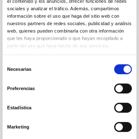
el contenido y los anuncios, ofrecer funciones de redes
sociales y analizar el tráfico. Además, compartimos
información sobre el uso que haga del sitio web con
nuestros partners de redes sociales, publicidad y análisis
web, quienes pueden combinarla con otra información
que les haya proporcionado o que hayan recopilado a
Exoplanetas y Astrobiología
partir del uso que haya hecho de sus servicios.
La búsqueda de vida en el Universo se ha visto
impulsada por los recientes descubrimientos de
Selección
planetas alrededor de otras estrellas (los llamados
Necesarias
de
exoplanetas), convirtiéndose en uno de los campos
más activos dentro de la Astrofísica moderna. En los
consentimiento
últimos años los descubrimientos cada vez más
Preferencias
numerosos de nuevos exoplanetas y los últimos
avances
Estadística
Enric
Pallé Bago
En ejecución
Marketing