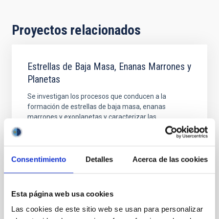
Proyectos relacionados
Estrellas de Baja Masa, Enanas Marrones y
Planetas
Se investigan los procesos que conducen a la
formación de estrellas de baja masa, enanas
marrones y exoplanetas y caracterizar las
propiedades físicas de estos astros en varias etapas
evolutivas. Las estrellas de muy baja masa y las
enanas marrones son probablemente los objetos
más numerosos de nuestra Galaxia, pero no por ello
Consentimiento
Detalles
Acerca de las cookies
están
Rafael
Rebolo López
Esta página web usa cookies
En ejecución
Las cookies de este sitio web se usan para personalizar