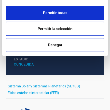
Permitir todas
VIGENCIA
NO VIGENTE
Permitir la selección
ÁMBITO
NACIONAL
Denegar
TIPO DE FINANCIACIÓN
PÚBLICA
ESTADO
CONCEDIDA
Sistema Solar y Sistemas Planetarios (SEYSS)
Física estelar e interestelar (FEEI)