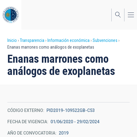
Pasar
al
contenido
principal
Sobrescribir
Inicio
Transparencia
Información económica
Subvenciones
Enanas marrones como análogos de exoplanetas
enlaces
Enanas marrones como
de
análogos de exoplanetas
ayuda
a
la
navegación
CÓDIGO EXTERNO
PID2019-109522GB-C53
FECHA DE VIGENCIA
01/06/2020 - 29/02/2024
AÑO DE CONVOCATORIA
2019