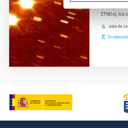
interés desta
los objetos 
ETNOs); los 
Julia de
Le
En ejecuci