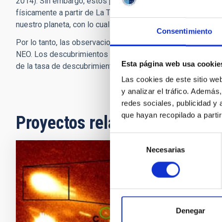
2014). Sin embargo, estos pequeños asteroides se vuelven 
físicamente a partir de La Tierra solo por períodos de tie
nuestro planeta, con lo cual podrían pasar desapercibidos 
Consentimiento
Por lo tanto, las observaciones de dichos organismos son n
NEO. Los descubrimientos hacia objetos de tamaño pequeño ev
Esta página web usa cookie
de la tasa de descubrimiento.
Las cookies de este sitio we
y analizar el tráfico. Ademá
redes sociales, publicidad y
que hayan recopilado a parti
Proyectos relacionados
Selección
Necesarias
de
consentimiento
Pequeños 
Este Proyect
los llamados 
asteroides, o
Denegar