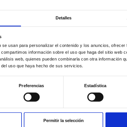
lo suficientemente brillantes como para caracterizarse
mpo muy limitados, coincidiendo con sus acercamientos con
durante años o incluso décadas.
Detalles
ecesarias para mantenerse al día con la tendencia actual de
itan, por lo tanto, dejar la tasa de caracterización detrás
s
b se usan para personalizar el contenido y los anuncios, ofrecer
s, compartimos información sobre el uso que haga del sitio web 
 análisis web, quienes pueden combinarla con otra información q
r del uso que haya hecho de sus servicios.
Preferencias
Estadística
Cuerpos del Sistema Solar
o estudia las propiedades físicas y composicionales de
pequeños cuerpos del Sistema Solar, que incluyen
bjetos helados y cometas. Entre los grupos de mayor
Permitir la selección