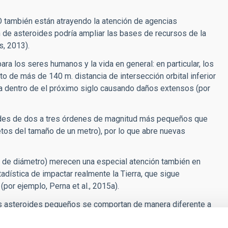
O también están atrayendo la atención de agencias
 de asteroides podría ampliar las bases de recursos de la
s, 2013).
 los seres humanos y la vida en general: en particular, los
to de más de 140 m. distancia de intersección orbital inferior
rra dentro de el próximo siglo causando daños extensos (por
ides de dos a tres órdenes de magnitud más pequeños que
jetos del tamaño de un metro), por lo que abre nuevas
de diámetro) merecen una especial atención también en
adística de impactar realmente la Tierra, que sigue
(por ejemplo, Perna et al., 2015a).
los asteroides pequeños se comportan de manera diferente a
Statler et al., 2013) y generación de regolito (Delbo et al.,