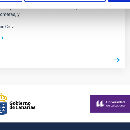
can los objetos trans-neptunianos (TNOs), incluyendo
más lejanos detectados hasta la fecha (Extreme-TNOs o
cometas, y
ón Cruz
ón