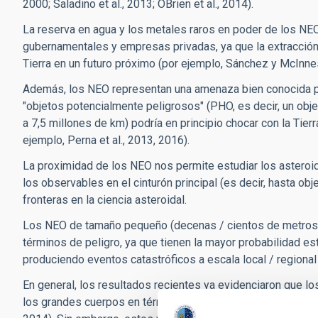
2000; Saladino et al., 2013; OBrien et al., 2014).
La reserva en agua y los metales raros en poder de los NE
gubernamentales y empresas privadas, ya que la extracción
Tierra en un futuro próximo (por ejemplo, Sánchez y McInne
Además, los NEO representan una amenaza bien conocida para
"objetos potencialmente peligrosos" (PHO, es decir, un obje
a 7,5 millones de km) podría en principio chocar con la Tie
ejemplo, Perna et al., 2013, 2016).
La proximidad de los NEO nos permite estudiar los astero
los observables en el cinturón principal (es decir, hasta ob
fronteras en la ciencia asteroidal.
Los NEO de tamaño pequeño (decenas / cientos de metros 
términos de peligro, ya que tienen la mayor probabilidad est
produciendo eventos catastróficos a escala local / regional 
En general, los resultados recientes ya evidenciaron que 
los grandes cuerpos en términos de propiedades de rotación (