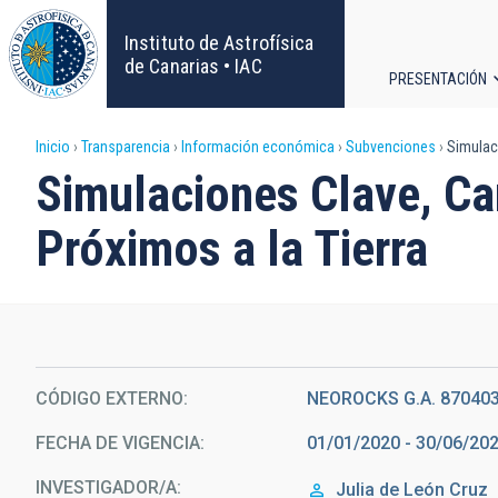
Pasar
al
Instituto de Astrofísica
contenido
de Canarias • IAC
PRESENTACIÓN
principal
Navega
Sobrescribir
Inicio
Transparencia
Información económica
Subvenciones
Simulaci
principa
Simulaciones Clave, Ca
enlaces
Próximos a la Tierra
de
ayuda
a
la
CÓDIGO EXTERNO
NEOROCKS G.A. 87040
FECHA DE VIGENCIA
01/01/2020 - 30/06/20
navegación
INVESTIGADOR/A
Julia de
León Cruz