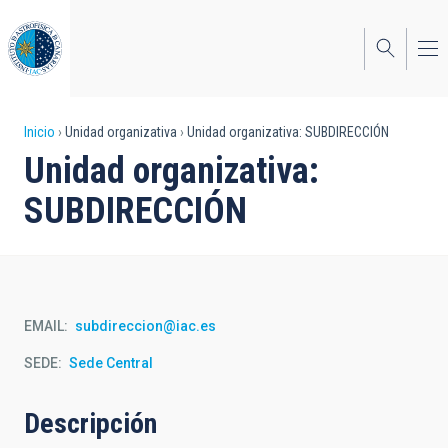
Pasar
al
contenido
principal
Sobrescribir
Inicio
Unidad organizativa
Unidad organizativa: SUBDIRECCIÓN
Unidad organizativa:
enlaces
SUBDIRECCIÓN
de
ayuda
a
la
EMAIL
subdireccion@iac.es
navegación
SEDE
Sede Central
Descripción