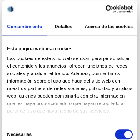
Consentimiento
Detalles
Acerca de las cookies
EMPLEO
Esta página web usa cookies
UN TITULADO/A SUPERIOR, FUERA DE
Las cookies de este sitio web se usan para personalizar
CONVENIO, EN LA MODALIDAD DE
el contenido y los anuncios, ofrecer funciones de redes
CONTRATO LABORAL DE OBRA O
sociales y analizar el tráfico. Además, compartimos
información sobre el uso que haga del sitio web con
SERVICIO PARA LA REALIZACIÓN DE UN
nuestros partners de redes sociales, publicidad y análisis
PROYECTO ESPECÍFICO DE
web, quienes pueden combinarla con otra información
INVESTIGACIÓN CIENTÍFICA O TÉCNICA.
que les haya proporcionado o que hayan recopilado a
INGENIERO/A INFORMÁTICO-ENERGY
partir del uso que haya hecho de sus servicios.
EFFICIENCY LABS-EELABS (REF. PS-2019-
083)
Selección
Resolución de la Dirección del Consorcio Público
Necesarias
de