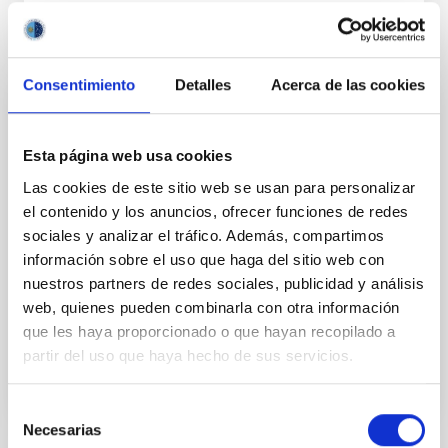
Consentimiento
Detalles
Acerca de las cookies
FIJO TURNO LIBRE
UN CONTRATO - TÉCNICO/A DE TALLER -
Esta página web usa cookies
ESPECIALIDAD MECÁNICA- FIJO
Las cookies de este sitio web se usan para personalizar
LABORAL - PS-2026-032
el contenido y los anuncios, ofrecer funciones de redes
sociales y analizar el tráfico. Además, compartimos
Se convoca proceso selectivo para el ingreso, como
personal laboral fijo, de un puesto de trabajo con la
información sobre el uso que haga del sitio web con
categoría profesional de Técnico/a de Taller, acogido
nuestros partners de redes sociales, publicidad y análisis
al Convenio y que tendrá, entre otras
web, quienes pueden combinarla con otra información
que les haya proporcionado o que hayan recopilado a
partir del uso que haya hecho de sus servicios.
Selección
Necesarias
de