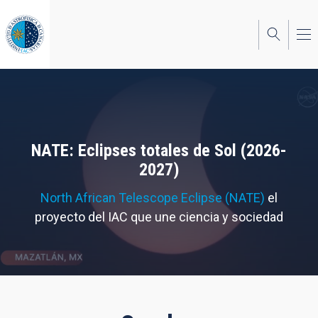
Pasar
al
contenido
principal
NATE: Eclipses totales de Sol (2026-
2027)
North African Telescope Eclipse (NATE)
el
proyecto del IAC que une ciencia y sociedad