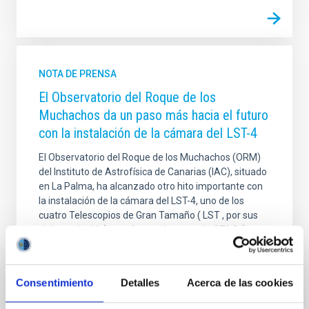
NOTA DE PRENSA
El Observatorio del Roque de los
Muchachos da un paso más hacia el futuro
con la instalación de la cámara del LST-4
El Observatorio del Roque de los Muchachos (ORM)
del Instituto de Astrofísica de Canarias (IAC), situado
en La Palma, ha alcanzado otro hito importante con
la instalación de la cámara del LST-4, uno de los
cuatro Telescopios de Gran Tamaño ( LST , por sus
siglas en inglés), que formarán parte de CTAO (
Cherenkov Telescope Array Observatory ),
actualmente en construcción. La instalación de la
cámara representa la finalización del montaje del
Consentimiento
Detalles
Acerca de las cookies
telescopio y marca su transición a la fase de puesta
en servicio. Tras una completa evaluación de