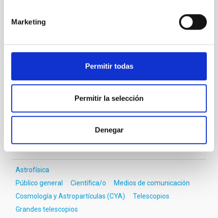
Marketing
LST
Large-Sized Telescope
Telescopio
Imagen
Nocturno
Ø 2300.00 cm
Permitir todas
TIPO DE NOTICIA
Permitir la selección
NOTA DE PRENSA
ÁMBITO
OBSERVATORIOS DE CANARIAS
Denegar
Astrofísica
Público general
Científica/o
Medios de comunicación
Cosmología y Astropartículas (CYA)
Telescopios
Grandes telescopios