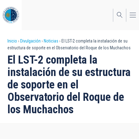
Pasar
al
contenido
principal
Sobrescribir
Inicio
Divulgación
Noticias
El LST-2 completa la instalación de su
estructura de soporte en el Observatorio del Roque de los Muchachos
enlaces
El LST-2 completa la
de
instalación de su estructura
ayuda
de soporte en el
a
Observatorio del Roque de
la
navegación
los Muchachos