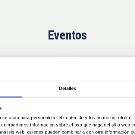
Eventos
Ahora
11
10
Detalles
AUG
26
AUG
2
s
b se usan para personalizar el contenido y los anuncios, ofrecer
CONGRESO
s, compartimos información sobre el uso que haga del sitio web 
se Agosto 2026
Substellar Astrop
 análisis web, quienes pueden combinarla con otra información q