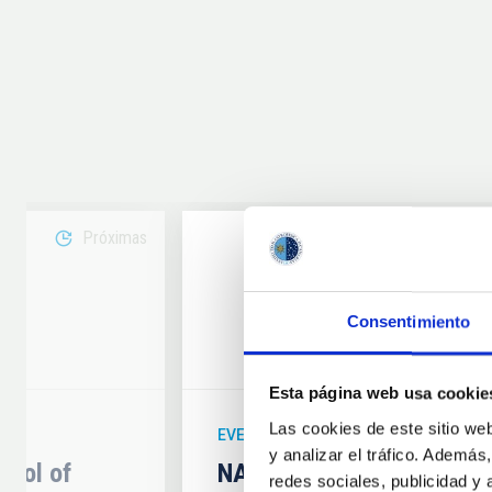
Próximas
08
Consentimiento
6
AUG
26
Esta página web usa cookie
Las cookies de este sitio we
EVENTO ASTRONÓMICO
y analizar el tráfico. Ademá
hool of
NATE en Palencia - Eclip
redes sociales, publicidad y