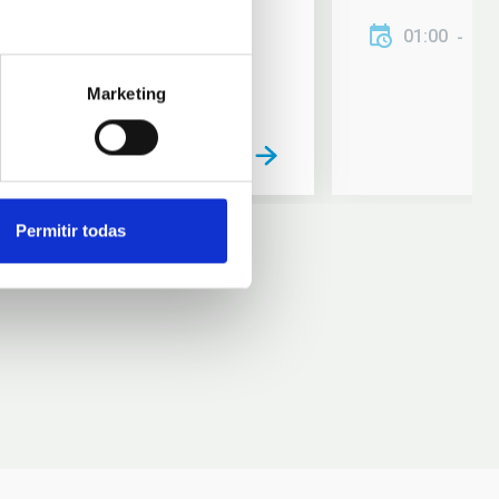
01:00
01
Marketing
Permitir todas