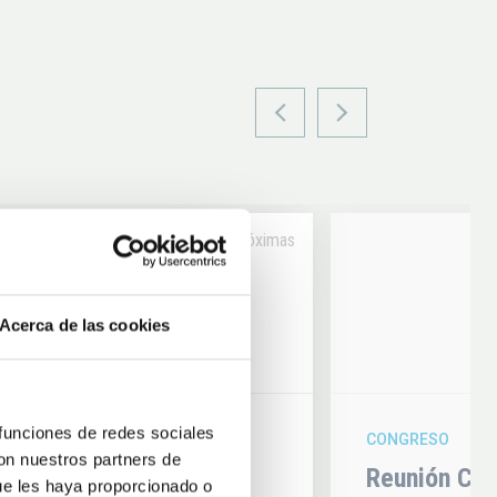
Próximas
14
Acerca de las cookies
6
AUG
26
 funciones de redes sociales
CONGRESO
con nuestros partners de
hysics 2026
Reunión Con
ue les haya proporcionado o