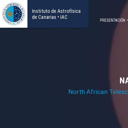
Pasar
al
Instituto de Astrofísica
contenido
de Canarias • IAC
PRESENTACIÓN
principal
Navega
principa
NA
North African Teles