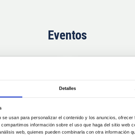
Eventos
Próximas
11
10
Detalles
AUG
26
AUG
2
s
b se usan para personalizar el contenido y los anuncios, ofrecer
CONGRESO
s, compartimos información sobre el uso que haga del sitio web 
se Agosto 2026
Substellar Astrop
 análisis web, quienes pueden combinarla con otra información q