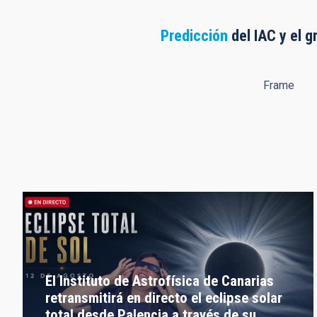
Predicción
del IAC y el g
Frame
El Instituto de Astrofísica de Canarias
retransmitirá en directo el eclipse solar
total desde Palencia a través de su