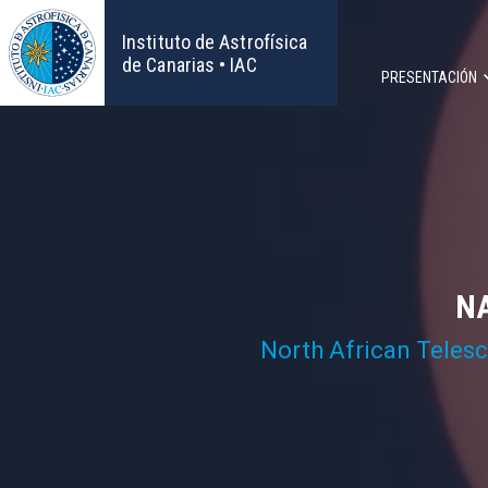
Pasar
al
Instituto de Astrofísica
contenido
de Canarias • IAC
PRESENTACIÓN
principal
Navega
principa
NA
North African Teles