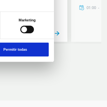
01:00
01
Marketing
Permitir todas