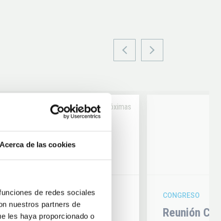
Próximas
14
Acerca de las cookies
6
AUG
26
 funciones de redes sociales
CONGRESO
con nuestros partners de
hysics 2026
Reunión Con
ue les haya proporcionado o