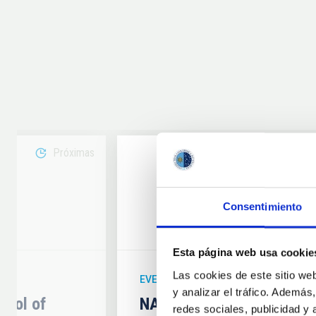
Próximas
08
Consentimiento
6
AUG
26
Esta página web usa cookie
Las cookies de este sitio we
EVENTO ASTRONÓMICO
y analizar el tráfico. Ademá
hool of
NATE en Palencia - Eclip
redes sociales, publicidad y