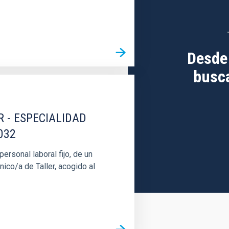
Desde
busca
R - ESPECIALIDAD
032
rsonal laboral fijo, de un
nico/a de Taller, acogido al