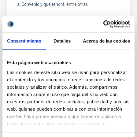
al Convenio y que tendrá, entre otras
Consentimiento
Detalles
Acerca de las cookies
FIJO TURNO LIBRE
Esta página web usa cookies
UN CONTRATO - TÉCNICO/A
Las cookies de este sitio web se usan para personalizar
MANTENIMIENTO GENERAL
el contenido y los anuncios, ofrecer funciones de redes
OBSERVATORIOS (ORM-LA PALMA) - FIJO
sociales y analizar el tráfico. Además, compartimos
LABORAL -PS-2026-031
información sobre el uso que haga del sitio web con
nuestros partners de redes sociales, publicidad y análisis
Se convoca proceso selectivo para el ingreso, como
web, quienes pueden combinarla con otra información
personal laboral fijo, de un puesto de trabajo con la
categoría profesional de Técnico/a Mantenimiento
que les haya proporcionado o que hayan recopilado a
General, acogido a Convenio y que tendrá
partir del uso que haya hecho de sus servicios.