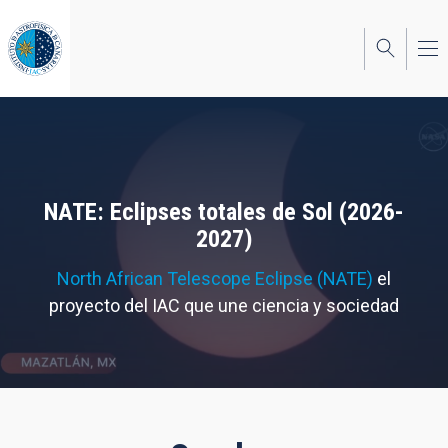
Pasar
al
contenido
principal
NATE: Eclipses totales de Sol (2026-
2027)
North African Telescope Eclipse (NATE)
el
proyecto del IAC que une ciencia y sociedad