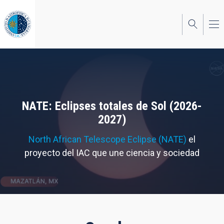
Pasar
al
contenido
principal
NATE: Eclipses totales de Sol (2026-
2027)
North African Telescope Eclipse (NATE)
el
proyecto del IAC que une ciencia y sociedad