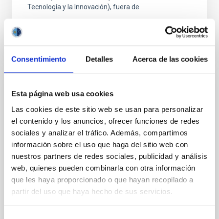
Tecnología y la Innovación), fuera de
Consentimiento
Detalles
Acerca de las cookies
FIJO TURNO LIBRE
Esta página web usa cookies
UN CONTRATO - TÉCNICO/A DE TALLER -
Las cookies de este sitio web se usan para personalizar
ESPECIALIDAD MECÁNICA- FIJO
el contenido y los anuncios, ofrecer funciones de redes
LABORAL - PS-2026-032
sociales y analizar el tráfico. Además, compartimos
información sobre el uso que haga del sitio web con
Se convoca proceso selectivo para el ingreso, como
nuestros partners de redes sociales, publicidad y análisis
personal laboral fijo, de un puesto de trabajo con la
web, quienes pueden combinarla con otra información
categoría profesional de Técnico/a de Taller, acogido
que les haya proporcionado o que hayan recopilado a
al Convenio y que tendrá, entre otras
partir del uso que haya hecho de sus servicios.
Selección