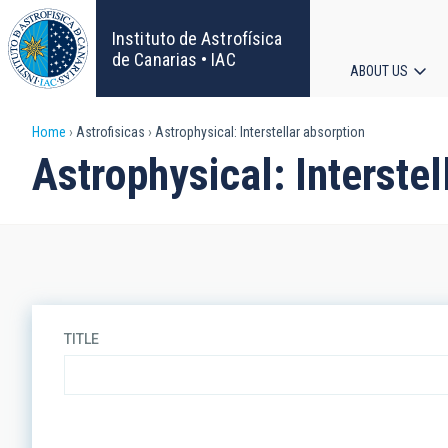
Skip
to
Instituto de Astrofísica
main
de Canarias • IAC
ABOUT US
content
Main
Breadcrumb
Home
Astrofisicas
Astrophysical: Interstellar absorption
navigat
Astrophysical: Interstel
TITLE