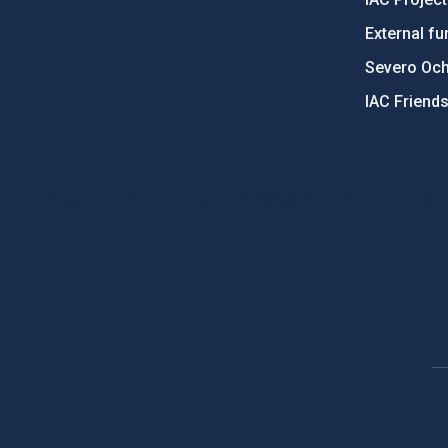
External fu
Severo Oc
IAC Friend
PostFooter > Newsletter link