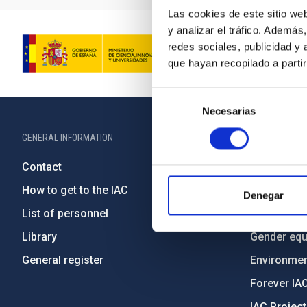
Las cookies de este sitio we
y analizar el tráfico. Ademá
redes sociales, publicidad y
que hayan recopilado a parti
Selección
Necesarias
de
consentimiento
GENERAL INFORMATION
ABOUT THE IA
Contact
Legislation
How to get to the IAC
Transpare
Denegar
List of personnel
Code of eth
Library
Gender equa
General register
Environment
Forever IA
IAC Projec