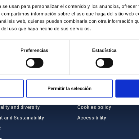
b se usan para personalizar el contenido y los anuncios, ofrecer
s, compartimos información sobre el uso que haga del sitio web 
 análisis web, quienes pueden combinarla con otra información q
r del uso que haya hecho de sus servicios.
Preferencias
Estadística
C
IAC PORTAL
Sitemap
ncy
Privacy policy
Permitir la selección
ics and anti-fraud policy
Legal notice
lity and diversity
Cookies policy
 and Sustainability
Accessibility
C
ts