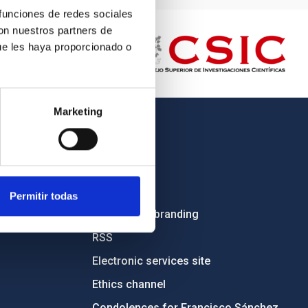
 funciones de redes sociales
con nuestros partners de
ue les haya proporcionado o
Marketing
OTHER LINKS
Employment
Tenders
Permitir todas
Institutional branding
RSS
Electronic services site
Ethics channel
Condolences for Francisco Sánchez